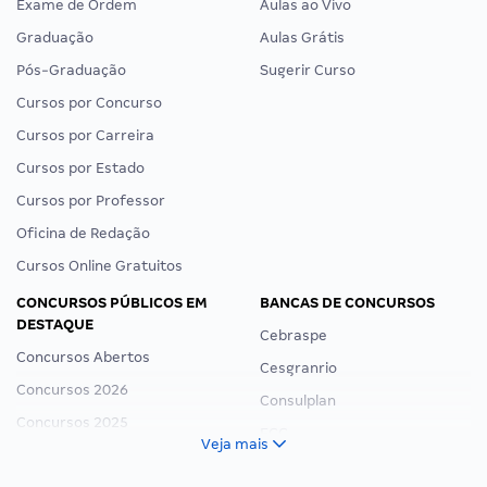
Exame de Ordem
Aulas ao Vivo
Graduação
Aulas Grátis
Pós-Graduação
Sugerir Curso
Cursos por Concurso
Cursos por Carreira
Cursos por Estado
Cursos por Professor
Oficina de Redação
Cursos Online Gratuitos
CONCURSOS PÚBLICOS EM
BANCAS DE CONCURSOS
DESTAQUE
Cebraspe
Concursos Abertos
Cesgranrio
Concursos 2026
Consulplan
Concursos 2025
FCC
Veja mais
Concurso Nacional Unificado
FGV