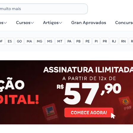
os
Cursos
Artigos
Gran Aprovados
Concurse
DF
ES
GO
MA
MG
MS
MT
PA
PB
PE
PI
PR
RJ
RN
R