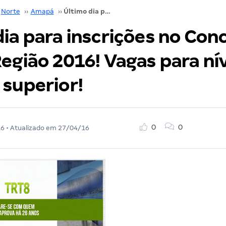
Norte
››
Amapá
››
Último dia para inscrições no Concurso TRT 8ª Região 2016! Vagas para nível médio e superior!
ia para inscrições no Con
egião 2016! Vagas para ní
 superior!
0
0
16
• Atualizado em
27/04/16