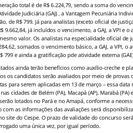
neração total é de R$ 6.224,79, sendo a soma do venci
tividade Judiciária (GAJ) , a Vantagem Pecuniária Individ
o, de R$ 799. Já para analistas (exceto oficial de justiç
 9.662,84, já incluídos o vencimento, a GAJ, a VPI e o a
esmo valor. Os analistas na especialidade oficial de j
84,62, somados o vencimento básico, a GAJ, a VPI, o au
 799 e ainda a gratificação pde atividade externa (GAE)
atados ainda terão benefícios como auxílio-creche e pl
dos os candidatos serão avaliados por meio de provas o
stas para serem aplicadas em 13 de março – essa data n
 nas cidades de Belém (PA), Macapá (AP), Marabá (PA) e
serão lotados no Pará e no Amapá, conforme a necess
ão com as informações das avaliações será disponibili
 site do Cespe. O prazo de validade do concurso será
rogado uma única vez, por igual período.