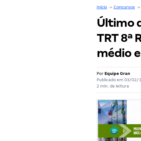
Início
››
Concursos
››
Último d
TRT 8ª R
médio e
Por
Equipe Gran
Publicado em
03/02/
2 min. de leitura