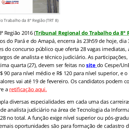
o Trabalho da 8° Região (TRT 8)
ª Região 2016 (
Tribunal Regional do Trabalho da 8° 
os do Pará e do Amapá, encerra às 23h59 de hoje, dia 3
ões do concurso público que oferta 28 vagas imediatas,
argos de analista e técnico judiciário. As participações
,
ima quarta (27), devem ser feitas no
site
do Cespe/UnB
$ 90 para nível médio e R$ 120 para nível superior, e o
lores vai até 19 de fevereiro. Os candidatos podem co
re a
retificação aqui.
pla diversas especialidades em cada uma das carreiras
de analista judiciário na área de Tecnologia da Infor
 28 no total. A função exige nível superior ou pós-gra
demais oportunidades são para formação de cadastro d