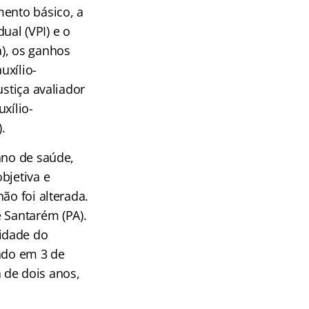
mento básico, a
ual (VPI) e o
a), os ganhos
uxílio-
ustiça avaliador
xílio-
.
ano de saúde,
bjetiva e
ão foi alterada.
 Santarém (PA).
idade do
zado em 3 de
 de dois anos,