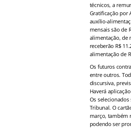
técnicos, a remu
Gratificação por A
auxílio-alimentaçã
mensais são de R$
alimentação, de m
receberão R$ 11.2
alimentação de R$
Os futuros contr
entre outros. To
discursiva, previ
Haverá aplicação
Os selecionados 
Tribunal. O cart
março, também no
podendo ser pror