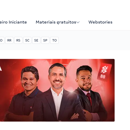
iro Iniciante
Materiais gratuitos
Webstories
O
RR
RS
SC
SE
SP
TO