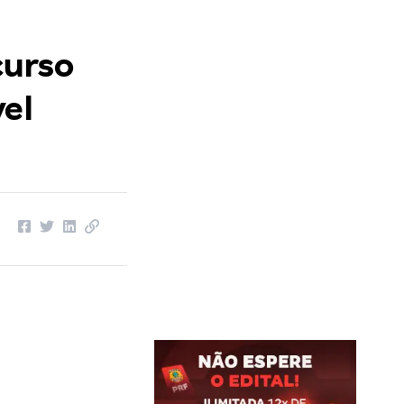
curso
vel