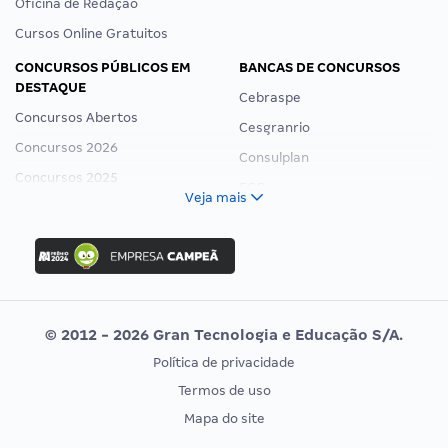
Oficina de Redação
Cursos Online Gratuitos
CONCURSOS PÚBLICOS EM
BANCAS DE CONCURSOS
DESTAQUE
Cebraspe
Concursos Abertos
Cesgranrio
Concursos 2026
Consulplan
Concursos 2025
FCC
Veja mais
Concurso Nacional Unificado
FGV
Concurso Ibama
Idecan
Concurso MPU
Selecon
Editais publicados
Uniase
© 2012 - 2026 Gran Tecnologia e Educação S/A.
Vunesp
Política de privacidade
CONCURSOS POR PROFISSÃO
EXAME DE ORDEM
Termos de uso
Concursos Administrativos
OAB
Mapa do site
Concursos Educação
Prova OAB