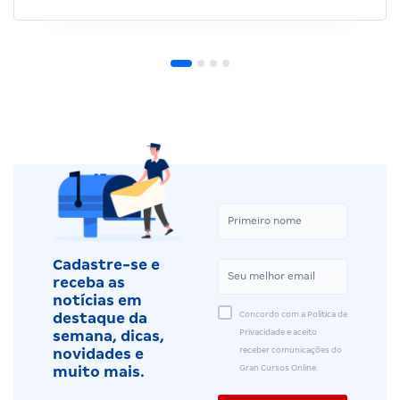
Cadastre-se e
receba as
notícias em
Concordo com a Política de
destaque da
Privacidade e aceito
semana, dicas,
receber comunicações do
novidades e
Gran Cursos Online.
muito mais.