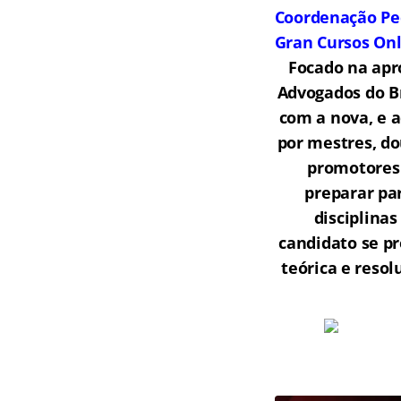
Coordenação Pe
Gran Cursos On
Focado na apr
Advogados do Br
com a nova, e 
por mestres, do
promotores 
preparar par
disciplina
candidato se p
teórica e reso