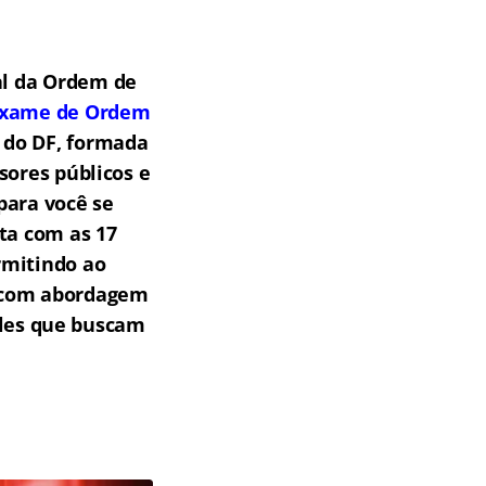
al da Ordem de
Exame de Ordem
 do DF, formada
sores públicos e
para você se
ta com as 17
rmitindo ao
s com abordagem
eles que buscam