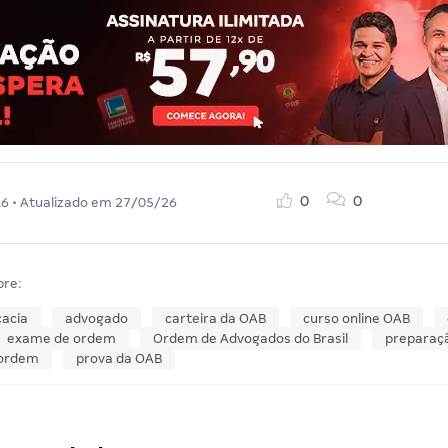
0
0
16
• Atualizado em
27/05/26
bre:
acia
advogado
carteira da OAB
curso online OAB
exame de ordem
Ordem de Advogados do Brasil
preparaç
 ordem
prova da OAB