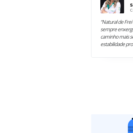
S
C
“Natural de Frei 
sempre enxergo
caminho mais se
estabilidade pro