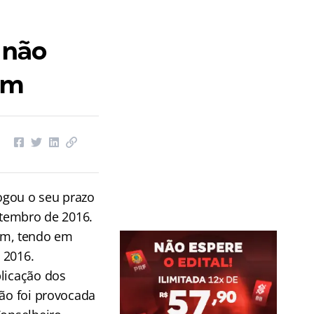
 não
em
ogou o seu prazo
setembro de 2016.
em, tendo em
 2016.
plicação dos
são foi provocada