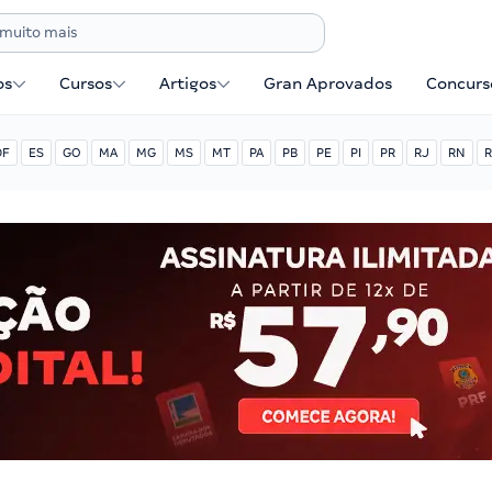
os
Cursos
Artigos
Gran Aprovados
Concurse
DF
ES
GO
MA
MG
MS
MT
PA
PB
PE
PI
PR
RJ
RN
R