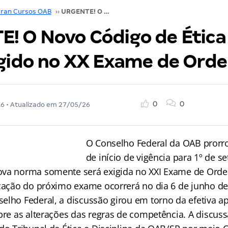
ran Cursos OAB
››
URGENTE! O Novo Código de Ética não será exigido no XX Exame de Ordem
! O Novo Código de Ética
igido no XX Exame de Ord
0
0
16
• Atualizado em
27/05/26
O Conselho Federal da OAB prorr
de início de vigência para 1º de 
ova norma somente será exigida no XXI Exame de Ord
icação do próximo exame ocorrerá no dia 6 de junho de
elho Federal, a discussão girou em torno da efetiva a
obre as alterações das regras de competência. A discus