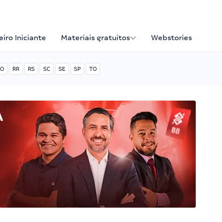
iro Iniciante
Materiais gratuitos
Webstories
O
RR
RS
SC
SE
SP
TO