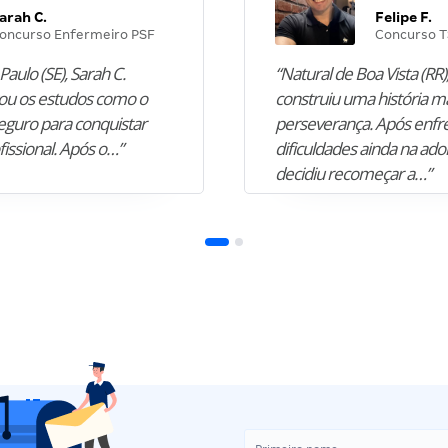
arah C.
Felipe F.
oncurso Enfermeiro PSF
Concurso T
Paulo (SE), Sarah C.
“Natural de Boa Vista (RR),
u os estudos como o
construiu uma história m
guro para conquistar
perseverança. Após enfr
fissional. Após o…”
dificuldades ainda na ado
decidiu recomeçar a…”