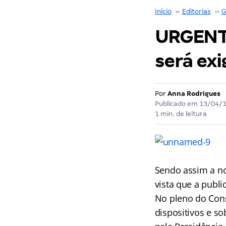
Início
››
Editorias
››
G
URGENTE
será ex
Por
Anna Rodrigues
Publicado em
13/04/
1 min. de leitura
Sendo assim a n
vista que a publ
No pleno do Cons
dispositivos e s