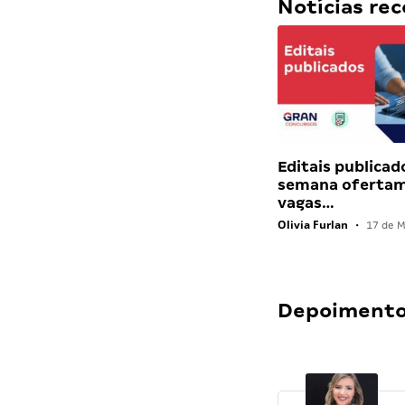
Notícias r
Editais publicad
semana ofertam
vagas…
Olivia Furlan
•
17 de M
Depoimentos