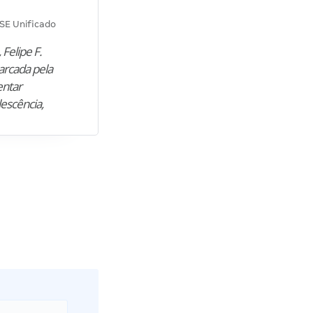
Diana M.
SE Unificado
Concurso SEPLAG CE
 Felipe F.
“Natural de Juazeiro do Norte (CE),
arcada pela
M. encontrou nos estudos o cami
entar
para construir uma nova fase da vi
lescência,
profissional. Após…”