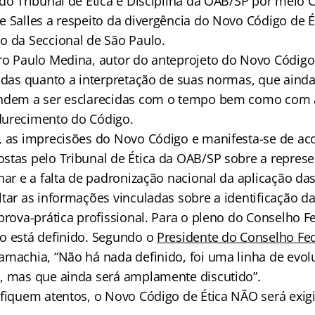
 do Tribunal de Ética e Disciplina da OAB/SP por meio 
 Salles a respeito da divergência do Novo Código de É
o da Seccional de São Paulo.
ro Paulo Medina, autor do anteprojeto do Novo Código 
vidas quanto a interpretação de suas normas, que aind
endem a ser esclarecidas com o tempo bem como com 
durecimento do Código.
, as imprecisões do Novo Código e manifesta-se de a
stas pelo Tribunal de Ética da OAB/SP sobre a repres
nar e a falta de padronização nacional da aplicação da
ltar as informações vinculadas sobre a identificação d
prova-prática profissional. Para o pleno do Conselho F
o está definido. Segundo o
Presidente do Conselho Fe
amachia, “Não há nada definido, foi uma linha de evo
, mas que ainda será amplamente discutido”.
 fiquem atentos, o Novo Código de Ética NÃO será exi