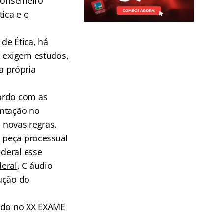
Conselheiro
tica e o
de Ética, há
a exigem estudos,
a própria
cordo com as
entação no
s novas regras.
a peça processual
ederal esse
deral
, Cláudio
lução do
gido no XX EXAME