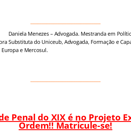
_______________________________
Daniela Menezes – Advogada. Mestranda em Polític
ora Substituta do Uniceub, Advogada, Formação e Capa
l, Europa e Mercosul.
_______________________________
 de Penal do XIX é no Projeto 
Ordem!! Matricule-se!