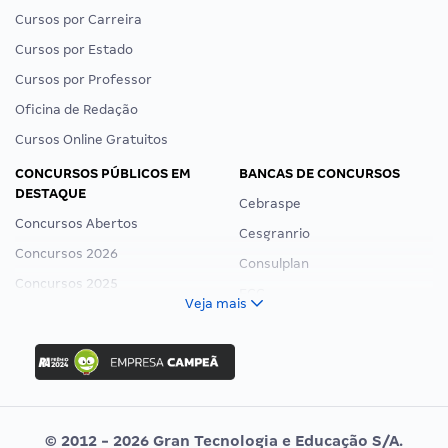
Cursos por Carreira
Cursos por Estado
Cursos por Professor
Oficina de Redação
Cursos Online Gratuitos
CONCURSOS PÚBLICOS EM
BANCAS DE CONCURSOS
DESTAQUE
Cebraspe
Concursos Abertos
Cesgranrio
Concursos 2026
Consulplan
Concursos 2025
FCC
Veja mais
Concurso Nacional Unificado
FGV
Concurso Ibama
Idecan
Concurso MPU
Selecon
Editais publicados
Uniase
© 2012 - 2026 Gran Tecnologia e Educação S/A.
Vunesp