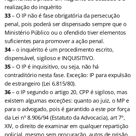
realização do inquérito
33
– O IP não é fase obrigatória da persecução
penal, pois poderá ser dispensado sempre que o
Ministério Público ou o ofendido tiver elementos
suficientes para promover a ação penal.
34
– o inquérito é um procedimento escrito,
dispensável, sigiloso e INQUISITIVO.
35
– O IP é inquisitivo, ou seja, não há
contraditório nesta fase. Exceção: IP para expulsão
de estrangeiro (Lei 6.815/80).
36
– o IP segundo o artigo 20, CPP é sigiloso, mas
existem algumas exceções: quanto ao juiz, o MP e
para o advogado, pois é garantido a este por força
da Lei nº 8.906/94 (Estatuto da Advocacia), art 7º,
XIV, o direito de examinar em qualquer repartição
policial, mesmo sem procuração, autos de prisão