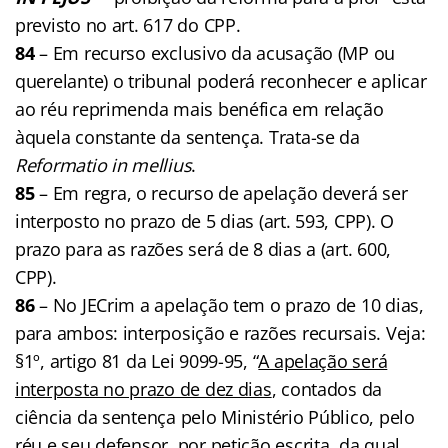
previsto no art. 617 do CPP.
84
– Em recurso exclusivo da acusação (MP ou
querelante) o tribunal poderá reconhecer e aplicar
ao réu reprimenda mais benéfica em relação
àquela constante da sentença. Trata-se da
Reformatio in mellius
.
85
– Em regra, o recurso de apelação deverá ser
interposto no prazo de 5 dias (art. 593, CPP). O
prazo para as razões será de 8 dias a (art. 600,
CPP).
86
– No JECrim a apelação tem o prazo de 10 dias,
para ambos: interposição e razões recursais. Veja:
§1º, artigo 81 da Lei 9099-95, “
A apelação será
interposta no prazo de dez dias
, contados da
ciência da sentença pelo Ministério Público, pelo
réu e seu defensor
, por petição escrita
, da qual