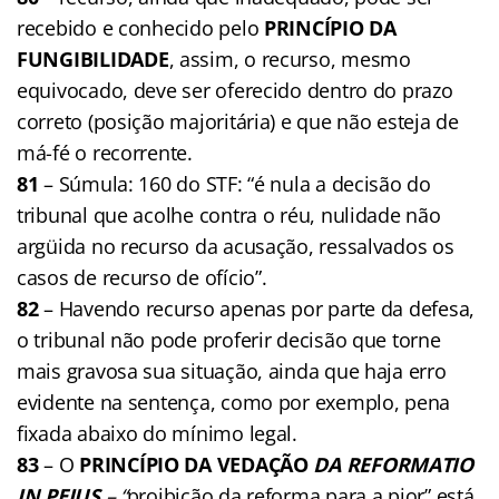
recebido e conhecido pelo
PRINCÍPIO DA
FUNGIBILIDADE
, assim, o recurso, mesmo
equivocado, deve ser oferecido dentro do prazo
correto (posição majoritária) e que não esteja de
má-fé o recorrente.
81
– Súmula: 160 do STF: “é nula a decisão do
tribunal que acolhe contra o réu, nulidade não
argüida no recurso da acusação, ressalvados os
casos de recurso de ofício”.
82
– Havendo recurso apenas por parte da defesa,
o tribunal não pode proferir decisão que torne
mais gravosa sua situação, ainda que haja erro
evidente na sentença, como por exemplo, pena
fixada abaixo do mínimo legal.
83
– O
PRINCÍPIO DA VEDAÇÃO
DA REFORMATIO
IN PEJUS
– “
proibição da reforma para a pior” está