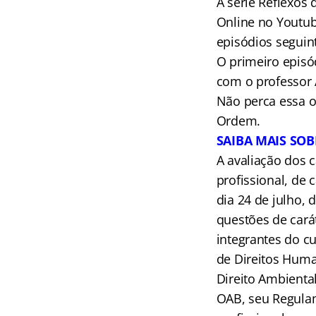
A série Reflexos 
Online no Youtube
episódios seguin
O primeiro episód
com o professor
Não perca essa o
Ordem.
SAIBA MAIS SO
A avaliação dos c
profissional, de 
dia 24 de julho, 
questões de carát
integrantes do c
de Direitos Huma
Direito Ambiental
OAB, seu Regulame