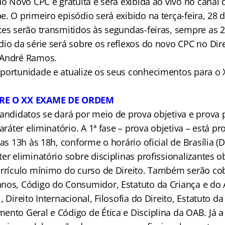
do Novo CPC é gratuita e será exibida ao vivo no canal
. O primeiro episódio será exibido na terça-feira, 28 d
tes serão transmitidos às segundas-feiras, sempre as 2
io da série será sobre os reflexos do novo CPC no Dire
 André Ramos.
portunidade e atualize os seus conhecimentos para o
BRE O XX EXAME DE ORDEM
andidatos se dará por meio de prova objetiva e prova p
caráter eliminatório. A 1ª fase – prova objetiva – está 
das 13h às 18h, conforme o horário oficial de Brasília (D
er eliminatório sobre disciplinas profissionalizantes ob
urrículo mínimo do curso de Direito. Também serão c
nos, Código do Consumidor, Estatuto da Criança e do 
, Direito Internacional, Filosofia do Direito, Estatuto d
nto Geral e Código de Ética e Disciplina da OAB. Já a 