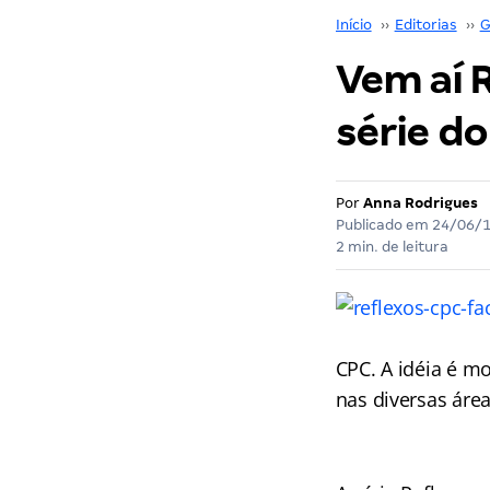
Início
››
Editorias
››
G
Vem aí 
série d
Por
Anna Rodrigues
Publicado em
24/06/
2 min. de leitura
CPC. A idéia é mo
nas diversas área