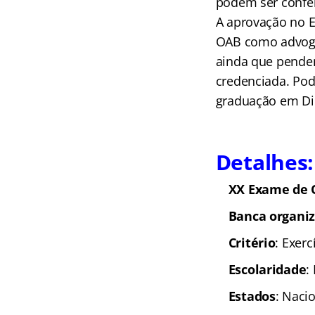
podem ser confer
A aprovação no E
OAB como advoga
ainda que penden
credenciada. Pod
graduação em Dir
Detalhes:
XX Exame de 
Banca organi
Critério
: Exer
Escolaridade
:
Estados
: Naci