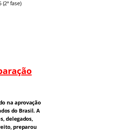
 (2ª fase)
paração
do na aprovação
os do Brasil.
A
s, delegados,
reito, preparou