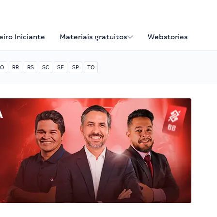
iro Iniciante
Materiais gratuitos
Webstories
O
RR
RS
SC
SE
SP
TO