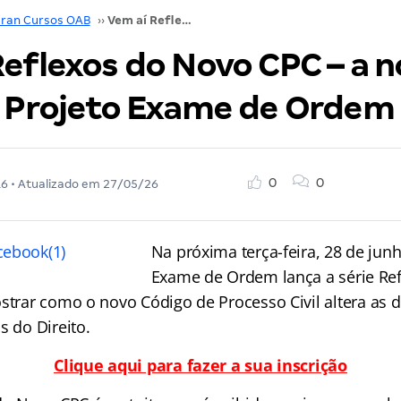
ran Cursos OAB
››
Vem aí Reflexos do Novo CPC – a nova série do Projeto Exame de Ordem
Reflexos do Novo CPC – a n
o Projeto Exame de Ordem
0
0
16
• Atualizado em
27/05/26
Na próxima terça-feira, 28 de junh
Exame de Ordem lança a série Re
strar como o novo Código de Processo Civil altera as d
s do Direito.
Clique aqui para fazer a sua inscrição