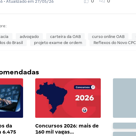
0
0
16
• Atualizado em
27/05/26
bre:
acia
advogado
carteira da OAB
curso online OAB
s do Brasil
projeto exame de ordem
Reflexos do Novo CPC
ecomendadas
os da
Concursos 2026: mais de
 6.475
160 mil vagas…