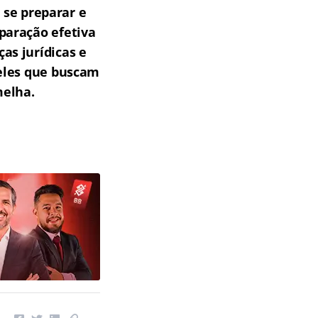
 se preparar e
paração efetiva
as jurídicas e
ueles que buscam
melha.