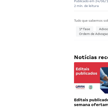
Publicado em
24/06/
2 min. de leitura
Tudo que sabemos so
1ª fase
Advoc
Ordem de Advogado
Notícias r
Editais publicad
semana ofertam