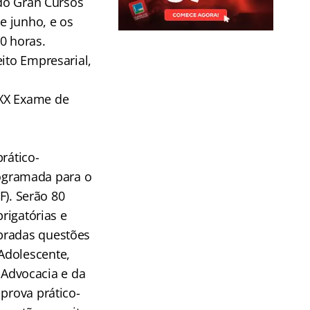
 do Gran Cursos
e junho, e os
0 horas.
ito Empresarial,
 XX Exame de
rático-
programada para o
F). Serão 80
rigatórias e
obradas questões
Adolescente,
a Advocacia e da
prova prático-