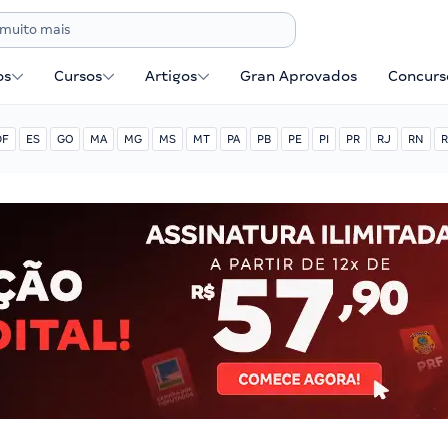
os
Cursos
Artigos
Gran Aprovados
Concurse
DF
ES
GO
MA
MG
MS
MT
PA
PB
PE
PI
PR
RJ
RN
R