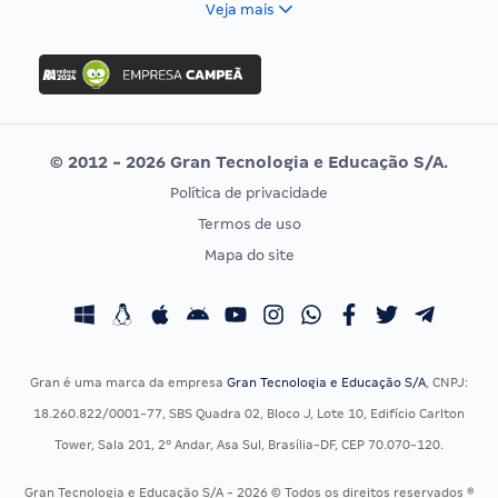
Veja mais
Concurso Nacional Unificado
FGV
Concurso Ibama
Idecan
Concurso MPU
Selecon
Editais publicados
Uniase
© 2012 - 2026 Gran Tecnologia e Educação S/A.
Vunesp
Política de privacidade
CONCURSOS POR PROFISSÃO
EXAME DE ORDEM
Termos de uso
Concursos Administrativos
OAB
Mapa do site
Concursos Educação
Prova OAB
Concursos Fiscais
Calendário OAB
Concursos Jurídicos
Questões OAB
Concursos Militares
Recursos OAB
Gran é uma marca da empresa
Gran Tecnologia e Educação S/A
, CNPJ:
Concursos Policiais
Exame de Ordem
18.260.822/0001-77, SBS Quadra 02, Bloco J, Lote 10, Edifício Carlton
Concursos Saúde
Tower, Sala 201, 2º Andar, Asa Sul, Brasília-DF, CEP 70.070-120.
Concursos Tribunais
Gran Tecnologia e Educação S/A - 2026 © Todos os direitos reservados ®