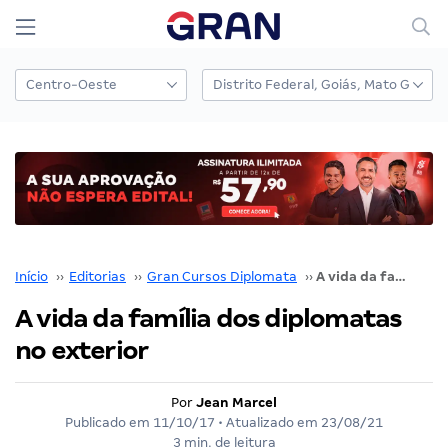
Início
››
Editorias
››
Gran Cursos Diplomata
››
A vida da família dos diplomatas no exterior
A vida da família dos diplomatas
no exterior
Por
Jean Marcel
Publicado em
11/10/17
• Atualizado em
23/08/21
3 min. de leitura