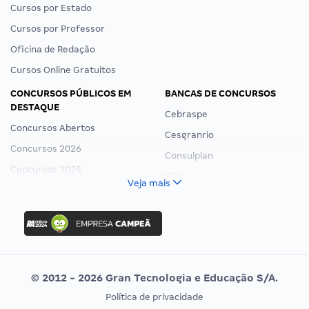
Cursos por Estado
Cursos por Professor
Oficina de Redação
Cursos Online Gratuitos
CONCURSOS PÚBLICOS EM
BANCAS DE CONCURSOS
DESTAQUE
Cebraspe
Concursos Abertos
Cesgranrio
Concursos 2026
Consulplan
Concursos 2025
FCC
Veja mais
Concurso Nacional Unificado
FGV
Concurso Ibama
Idecan
Concurso MPU
Selecon
Editais publicados
Uniase
© 2012 - 2026 Gran Tecnologia e Educação S/A.
Vunesp
Política de privacidade
CONCURSOS POR PROFISSÃO
EXAME DE ORDEM