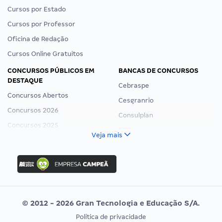
Cursos por Estado
Cursos por Professor
Oficina de Redação
Cursos Online Gratuitos
CONCURSOS PÚBLICOS EM
BANCAS DE CONCURSOS
DESTAQUE
Cebraspe
Concursos Abertos
Cesgranrio
Concursos 2026
Consulplan
Concursos 2025
FCC
Veja mais
Concurso Nacional Unificado
FGV
Concurso Ibama
Idecan
Concurso MPU
Selecon
Editais publicados
Uniase
© 2012 - 2026 Gran Tecnologia e Educação S/A.
Vunesp
Política de privacidade
CONCURSOS POR PROFISSÃO
EXAME DE ORDEM