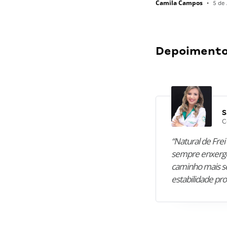
Camila Campos
•
5 de 
Depoimentos
S
C
“Natural de Frei 
sempre enxergo
caminho mais se
estabilidade pro