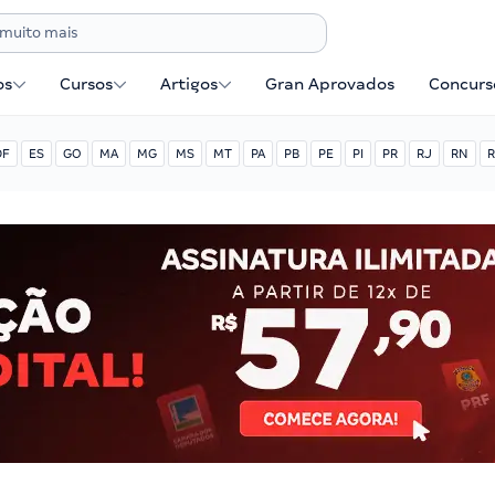
os
Cursos
Artigos
Gran Aprovados
Concurse
DF
ES
GO
MA
MG
MS
MT
PA
PB
PE
PI
PR
RJ
RN
R