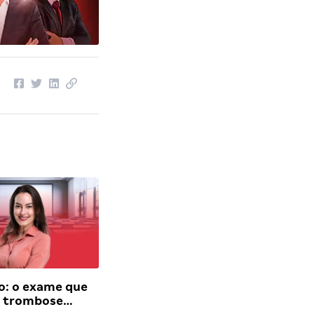
o: o exame que
a trombose…