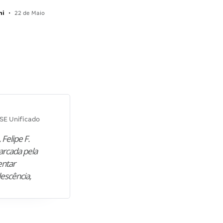
ni
•
22 de Maio
Diana M.
SE Unificado
Concurso SEPLAG CE
 Felipe F.
“Natural de Juazeiro do Norte (CE),
arcada pela
M. encontrou nos estudos o cami
entar
para construir uma nova fase da vi
lescência,
profissional. Após…”