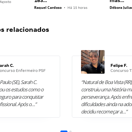
163…
mas…
Agosto
Raquel Cardoso
Débora Julia
•
Há 15 horas
 relacionados
arah C.
Felipe F.
oncurso Enfermeiro PSF
Concurso T
Paulo (SE), Sarah C.
“Natural de Boa Vista (RR),
u os estudos como o
construiu uma história m
guro para conquistar
perseverança. Após enfr
fissional. Após o…”
dificuldades ainda na ado
decidiu recomeçar a…”