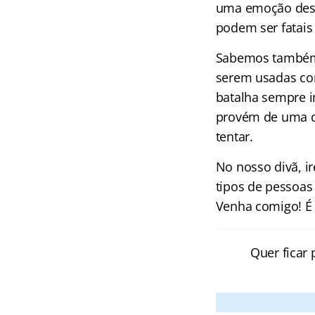
uma emoção destr
podem ser fatais
Sabemos também q
serem usadas co
batalha sempre i
provém de uma ce
tentar.
No nosso divã, i
tipos de pessoas
Venha comigo! É
Quer ficar 