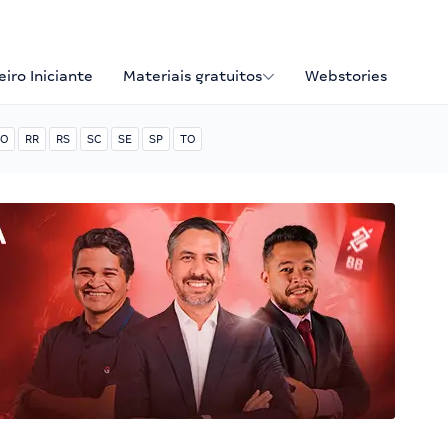
iro Iniciante
Materiais gratuitos
Webstories
O
RR
RS
SC
SE
SP
TO