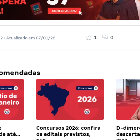
1
0
22
• Atualizado em
07/01/26
ecomendadas
e
Concursos 2026: confira
D-dímer
 de até…
os editais previstos,
descart