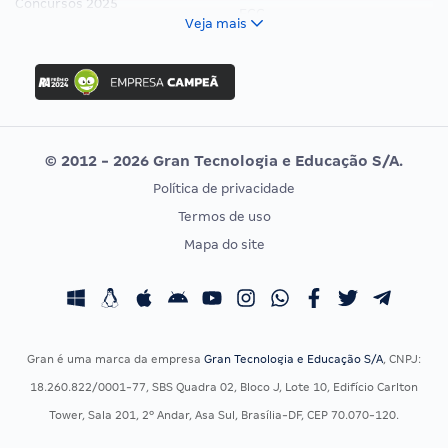
Concursos 2025
FCC
Veja mais
Concurso Nacional Unificado
FGV
Concurso Ibama
Idecan
Concurso MPU
Selecon
Editais publicados
Uniase
© 2012 - 2026 Gran Tecnologia e Educação S/A.
Vunesp
Política de privacidade
CONCURSOS POR PROFISSÃO
EXAME DE ORDEM
Termos de uso
Concursos Administrativos
OAB
Mapa do site
Concursos Educação
Prova OAB
Concursos Fiscais
Calendário OAB
Concursos Jurídicos
Questões OAB
Concursos Militares
Recursos OAB
Gran é uma marca da empresa
Gran Tecnologia e Educação S/A
, CNPJ:
Concursos Policiais
Exame de Ordem
18.260.822/0001-77, SBS Quadra 02, Bloco J, Lote 10, Edifício Carlton
Concursos Saúde
Tower, Sala 201, 2º Andar, Asa Sul, Brasília-DF, CEP 70.070-120.
Concursos Tribunais