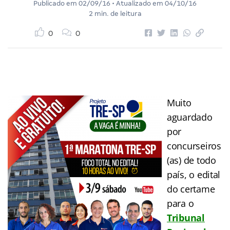
Publicado em
02/09/16
• Atualizado em
04/10/16
2 min. de leitura
0
0
Muito
aguardado
por
concurseiros
(as) de todo
país, o edital
do certame
para o
Tribunal