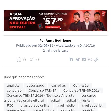
Por
Anna Rodrigues
Publicado em
02/09/16
• Atualizado em
04/10/16
2 min. de leitura
0
0
Tudo que sabemos sobre:
analista
autorizado
carreiras
Comissão
concurso
Concurso TRE-SP
Concurso TRE-SP 2016
Concurso TRE-SP 2016 - Técnico e Analista
concurso
tribunal regional eleitoral
edital
edital iminente
FCC
gran cursos online
nível médio
nível superior
nomeações
organizadora
previsto
sudeste