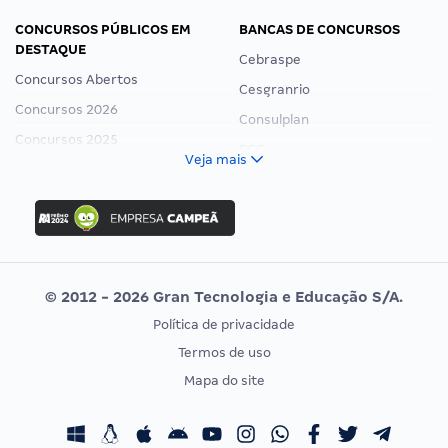
CONCURSOS PÚBLICOS EM
BANCAS DE CONCURSOS
DESTAQUE
Cebraspe
Concursos Abertos
Cesgranrio
Concursos 2026
Consulplan
Concursos 2025
FCC
Veja mais
Concurso Nacional Unificado
FGV
Concurso Ibama
Idecan
Concurso MPU
Selecon
Editais publicados
Uniase
© 2012 - 2026 Gran Tecnologia e Educação S/A.
Vunesp
Política de privacidade
CONCURSOS POR PROFISSÃO
EXAME DE ORDEM
Termos de uso
Concursos Administrativos
OAB
Mapa do site
Concursos Educação
Prova OAB
Concursos Fiscais
Calendário OAB