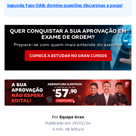
Segunda Fase OAB: domine questões discursivas e peças!
QUER CONQUISTAR A SUA APROVAÇÃO EM
EXAME DE ORDEM?
Prepare-se com quem mais entende do assunto!
COMECE A ESTUDAR NO GRAN CURSOS
Por
Equipe Gran
Publicado em
19/01/26
6 min. de leitura