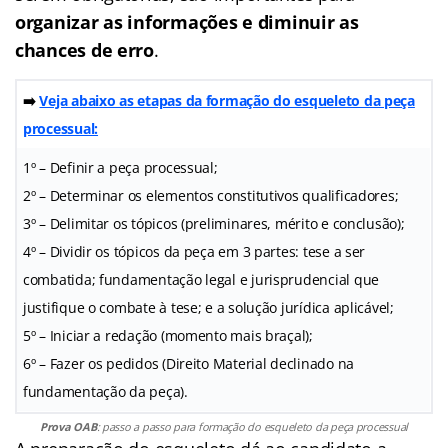
organizar as informações e diminuir as
chances de erro
.
➡️
Veja abaixo as etapas da formação do esqueleto da peça
processual:
1º – Definir a peça processual;
2º – Determinar os elementos constitutivos qualificadores;
3º – Delimitar os tópicos (preliminares, mérito e conclusão);
4º – Dividir os tópicos da peça em 3 partes: tese a ser
combatida; fundamentação legal e jurisprudencial que
justifique o combate à tese; e a solução jurídica aplicável;
5º – Iniciar a redação (momento mais braçal);
6º – Fazer os pedidos (Direito Material declinado na
fundamentação da peça).
Prova OAB
: passo a passo para formação do esqueleto da peça processual