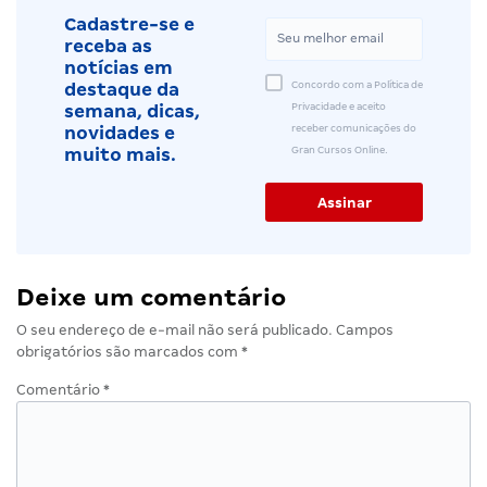
Cadastre-se e
receba as
notícias em
Concordo com a Política de
destaque da
Privacidade e aceito
semana, dicas,
receber comunicações do
novidades e
Gran Cursos Online.
muito mais.
Deixe um comentário
O seu endereço de e-mail não será publicado.
Campos
obrigatórios são marcados com
*
Comentário
*