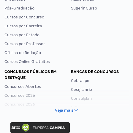
Pós-Graduação
Sugerir Curso
Cursos por Concurso
Cursos por Carreira
Cursos por Estado
Cursos por Professor
Oficina de Redação
Cursos Online Gratuitos
CONCURSOS PÚBLICOS EM
BANCAS DE CONCURSOS
DESTAQUE
Cebraspe
Concursos Abertos
Cesgranrio
Concursos 2026
Consulplan
Concursos 2025
FCC
Veja mais
Concurso Nacional Unificado
FGV
Concurso Ibama
Idecan
Concurso MPU