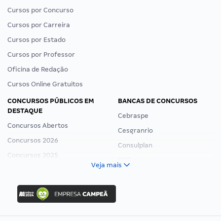
Cursos por Concurso
Cursos por Carreira
Cursos por Estado
Cursos por Professor
Oficina de Redação
Cursos Online Gratuitos
CONCURSOS PÚBLICOS EM
BANCAS DE CONCURSOS
DESTAQUE
Cebraspe
Concursos Abertos
Cesgranrio
Concursos 2026
Consulplan
Concursos 2025
FCC
Veja mais
Concurso Nacional Unificado
FGV
Concurso Ibama
Idecan
Concurso MPU
Selecon
Editais publicados
Uniase