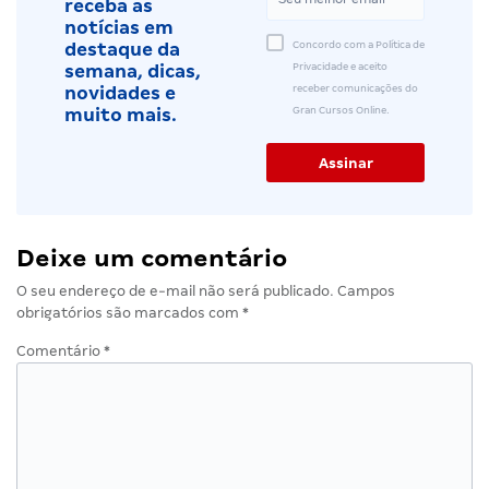
receba as
notícias em
Concordo com a Política de
destaque da
Privacidade e aceito
semana, dicas,
receber comunicações do
novidades e
Gran Cursos Online.
muito mais.
Deixe um comentário
O seu endereço de e-mail não será publicado.
Campos
obrigatórios são marcados com
*
Comentário
*