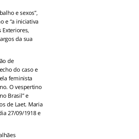
abalho e sexos”,
 e “a iniciativa
 Exteriores,
cargos da sua
ção de
fecho do caso e
ela feminista
no. O vespertino
o Brasil” e
os de Laet. Maria
dia 27/09/1918 e
alhães