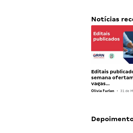
Notícias r
Editais publicad
semana ofertam
vagas…
Olivia Furlan
•
31 de M
Depoimentos