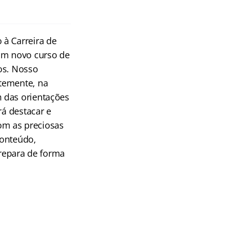
 à Carreira de
m novo curso de
os. Nosso
temente, na
 das orientações
rá destacar e
com as preciosas
conteúdo,
prepara de forma