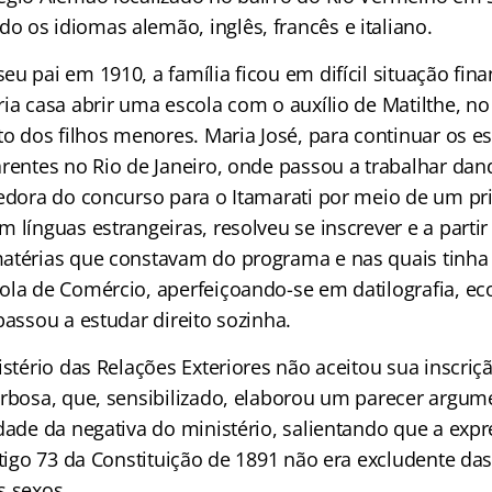
 os idiomas alemão, inglês, francês e italiano.
u pai em 1910, a família ficou em difícil situação fin
ia casa abrir uma escola com o auxílio de Matilthe, no
nto dos filhos menores. Maria José, para continuar os 
arentes no Rio de Janeiro, onde passou a trabalhar dan
bedora do concurso para o Itamarati por meio de um pr
 línguas estrangeiras, resolveu se inscrever e a partir
atérias que constavam do programa e nas quais tinha 
ola de Comércio, aperfeiçoando-se em datilografia, e
passou a estudar direito sozinha.
istério das Relações Exteriores não aceitou sua inscriç
arbosa, que, sensibilizado, elaborou um parecer argu
dade da negativa do ministério, salientando que a exp
artigo 73 da Constituição de 1891 não era excludente d
s sexos.