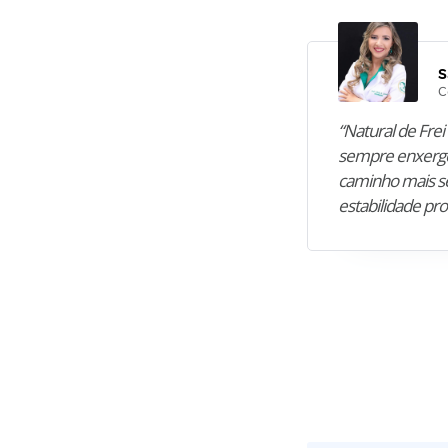
S
C
“Natural de Frei 
sempre enxergo
caminho mais se
estabilidade pro