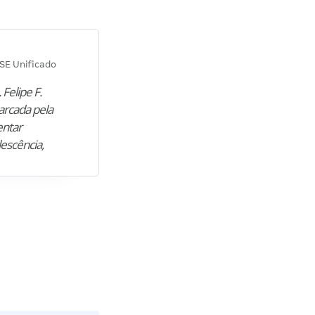
Diana M.
SE Unificado
Concurso SEPLAG CE
 Felipe F.
“Natural de Juazeiro do Norte (CE),
arcada pela
M. encontrou nos estudos o cami
entar
para construir uma nova fase da vi
lescência,
profissional. Após…”