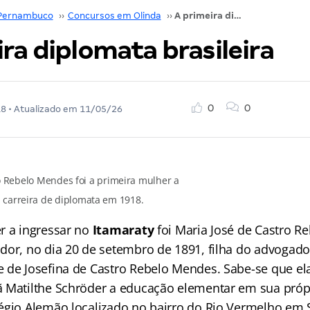
Pernambuco
››
Concursos em Olinda
››
A primeira diplomata brasileira
ra diplomata brasileira
0
0
18
• Atualizado em
11/05/26
o Rebelo Mendes foi a primeira mulher a
a carreira de diplomata em 1918.
r a ingressar no
Itamaraty
foi Maria José de Castro R
dor, no dia 20 de setembro de 1891, filha do advoga
 de Josefina de Castro Rebelo Mendes. Sabe-se que el
 Matilthe Schröder a educação elementar em sua próp
égio Alemão localizado no bairro do Rio Vermelho em 