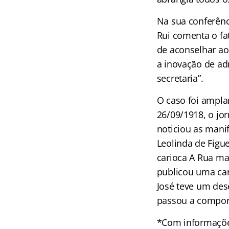
Na sua conferênci
Rui comenta o fat
de aconselhar ao 
a inovação de ad
secretaria”.
O caso foi ampla
26/09/1918, o jo
noticiou as mani
Leolinda de Figu
carioca A Rua m
publicou uma cart
José teve um des
passou a compor
*Com informações