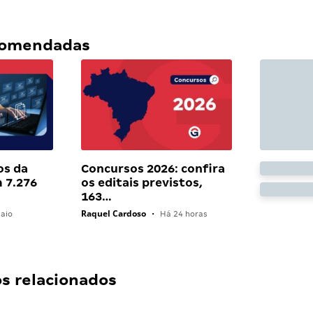
ecomendadas
os da
Concursos 2026: confira
 7.276
os editais previstos,
163…
Raquel Cardoso
aio
•
Há 24 horas
 relacionados