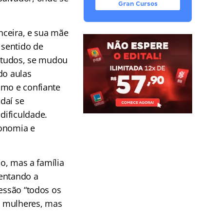
Gran Cursos
anceira, e sua mãe
 sentido de
estudos, se mudou
do aulas
imo e confiante
 daí se
dificuldade.
conomia e
ão, mas a família
mentando a
ressão “todos os
as mulheres, mas