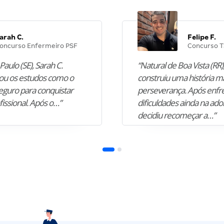
arah C.
Felipe F.
oncurso Enfermeiro PSF
Concurso T
Paulo (SE), Sarah C.
“Natural de Boa Vista (RR),
u os estudos como o
construiu uma história m
guro para conquistar
perseverança. Após enfr
fissional. Após o…”
dificuldades ainda na ado
decidiu recomeçar a…”