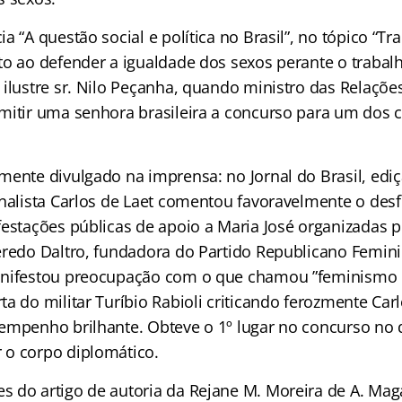
a “A questão social e política no Brasil”, no tópico “Tr
o ao defender a igualdade dos sexos perante o trabalho
ilustre sr. Nilo Peçanha, quando ministro das Relações
mitir uma senhora brasileira a concurso para um dos 
mente divulgado na imprensa: no Jornal do Brasil, edi
rnalista Carlos de Laet comentou favoravelmente o des
festações públicas de apoio a Maria José organizadas p
eredo Daltro, fundadora do Partido Republicano Femini
anifestou preocupação com o que chamou ”feminismo n
a do militar Turíbio Rabioli criticando ferozmente Carl
empenho brilhante. Obteve o 1º lugar no concurso no 
 o corpo diplomático.
 do artigo de autoria da Rejane M. Moreira de A. Mag