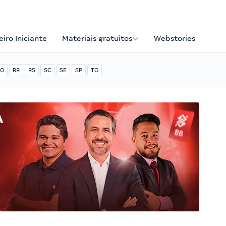
iro Iniciante
Materiais gratuitos
Webstories
O
RR
RS
SC
SE
SP
TO