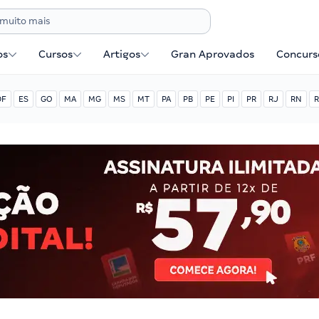
os
Cursos
Artigos
Gran Aprovados
Concurse
DF
ES
GO
MA
MG
MS
MT
PA
PB
PE
PI
PR
RJ
RN
R