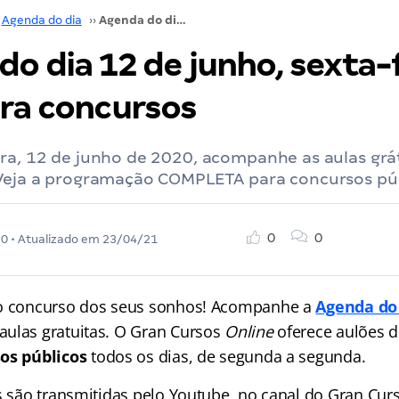
Agenda do dia
››
Agenda do dia 12 de junho, sexta-feira: aulas para concursos
o dia 12 de junho, sexta-f
ara concursos
ra, 12 de junho de 2020, acompanhe as aulas grá
 Veja a programação COMPLETA para concursos púb
0
0
20
• Atualizado em
23/04/21
 o concurso dos seus sonhos! Acompanhe a
Agenda do
ulas gratuitas. O Gran Cursos
Online
oferece aulões 
os públicos
todos os dias, de segunda a segunda.
as são transmitidas pelo Youtube, no canal do Gran Cu