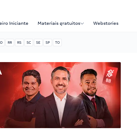
iro Iniciante
Materiais gratuitos
Webstories
O
RR
RS
SC
SE
SP
TO