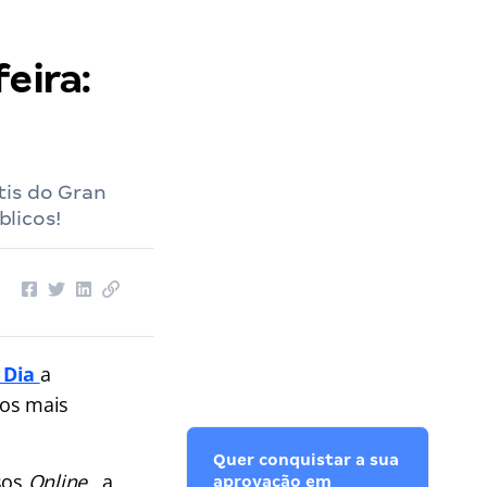
eira:
tis do Gran
licos!
 Dia
a
dos mais
Quer conquistar a sua
rsos
Online
, a
aprovação em