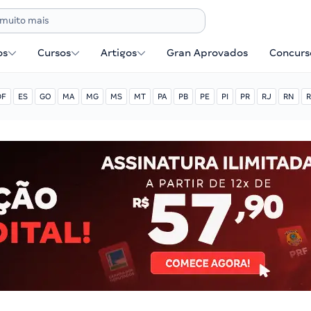
os
Cursos
Artigos
Gran Aprovados
Concurse
DF
ES
GO
MA
MG
MS
MT
PA
PB
PE
PI
PR
RJ
RN
R