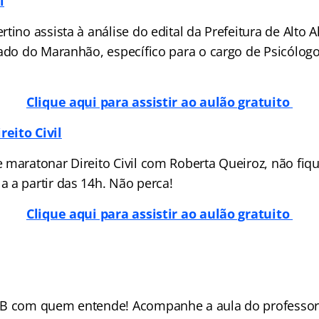
l
tino assista à análise do edital da Prefeitura de Alto A
tado do Maranhão, específico para o cargo de Psicólo
Clique aqui para assistir ao aulão gratuito
eito Civil
 maratonar Direito Civil com Roberta Queiroz, não fiqu
 a partir das 14h. Não perca!
Clique aqui para assistir ao aulão gratuito
AB com quem entende! Acompanhe a aula do professor