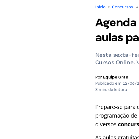
Início
››
Concursos
››
Agenda d
aulas p
Nesta sexta-fei
Cursos Online.
Por
Equipe Gran
Publicado em
12/06/
3 min. de leitura
Prepare-se para
programação de a
diversos
concurs
As aulas gratuit