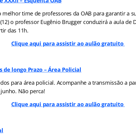
e XXXII – Esquenta OAB
 melhor time de professores da OAB para garantir a s
 (12) o professor Eugênio Brugger conduzirá a aula de D
tir das 11h.
Clique aqui para assistir ao aulão gratuito
 de longo Prazo – Área Policial
udos para área policial. Acompanhe a transmissão a par
e junho. Não perca!
Clique aqui para assistir ao aulão gratuito
al