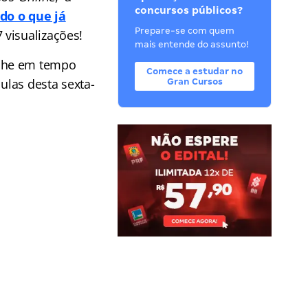
concursos públicos?
do o que já
Prepare-se com quem
 visualizações!
mais entende do assunto!
he em tempo
Comece a estudar no
ulas desta sexta-
Gran Cursos