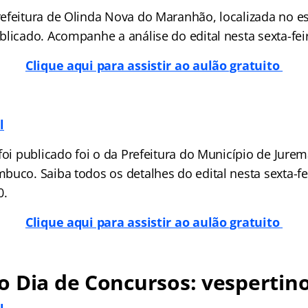
efeitura de Olinda Nova do Maranhão, localizada no e
licado. Acompanhe a análise do edital nesta sexta-feira
Clique aqui para assistir ao aulão gratuito
l
foi publicado foi o da Prefeitura do Município de Jurem
uco. Saiba todos os detalhes do edital nesta sexta-fei
0.
Clique aqui para assistir ao aulão gratuito
 Dia de Concursos: vespertin