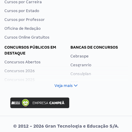
Cursos por Carreira
Cursos por Estado
Cursos por Professor
Oficina de Redação
Cursos Online Gratuitos
CONCURSOS PÚBLICOS EM
BANCAS DE CONCURSOS
DESTAQUE
Cebraspe
Concursos Abertos
Cesgranrio
Concursos 2026
Consulplan
Concursos 2025
FCC
Veja mais
Concurso Nacional Unificado
FGV
Concurso Ibama
Idecan
Concurso MPU
Selecon
Editais publicados
Uniase
© 2012 - 2026 Gran Tecnologia e Educação S/A.
Vunesp