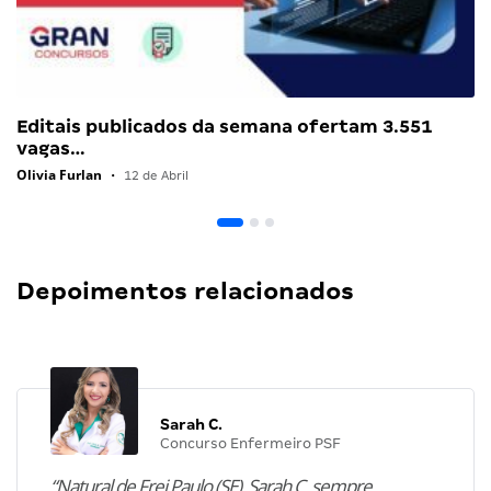
Editais publicados da semana ofertam 3.551
vagas…
Olivia Furlan
•
12 de Abril
Depoimentos relacionados
Sarah C.
Concurso Enfermeiro PSF
“Natural de Frei Paulo (SE), Sarah C. sempre