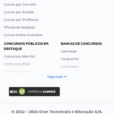
Cursos por Carreira
Cursos por Estado
Cursos por Professor
Oficina de Redação
Cursos Online Gratuitos
CONCURSOS PÚBLICOS EM
BANCAS DE CONCURSOS
DESTAQUE
Cebraspe
Concursos Abertos
Cesgranrio
Concursos 2026
Consulplan
Concursos 2025
FCC
Veja mais
Concurso Nacional Unificado
FGV
Concurso Ibama
Idecan
Concurso MPU
Selecon
Editais publicados
Uniase
© 2012 - 2026 Gran Tecnologia e Educação S/A.
Vunesp