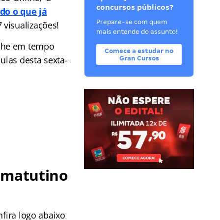
concursos públicos?
do o que já
Prepare-se com quem
 visualizações!
mais entende do assunto!
he em tempo
Comece a estudar no
ulas desta sexta-
Gran Cursos
 matutino
nfira logo abaixo