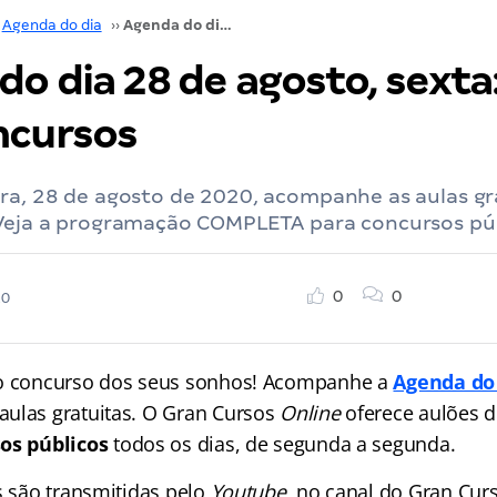
Agenda do dia
››
Agenda do dia 28 de agosto, sexta: aulas para concursos
o dia 28 de agosto, sexta:
ncursos
ira, 28 de agosto de 2020, acompanhe as aulas gr
 Veja a programação COMPLETA para concursos pú
0
0
20
 o concurso dos seus sonhos! Acompanhe a
Agenda do
ulas gratuitas. O Gran Cursos
Online
oferece aulões 
os públicos
todos os dias, de segunda a segunda.
s são transmitidas pelo
Youtube
, no canal do Gran Cur