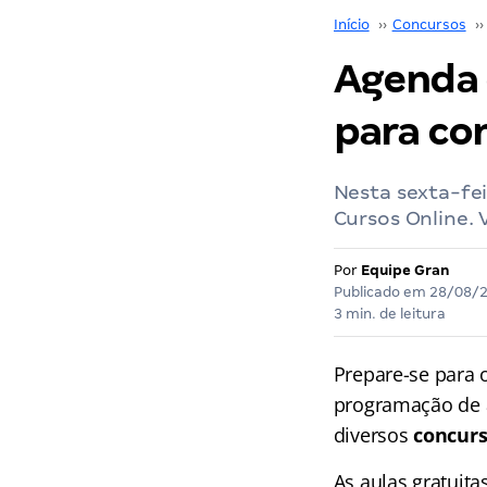
Início
››
Concursos
››
Agenda d
para co
Nesta sexta-fe
Cursos Online.
Por
Equipe Gran
Publicado em
28/08/
3 min. de leitura
Prepare-se para
programação de a
diversos
concurs
As aulas gratuita