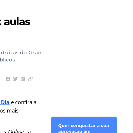
 aulas
atuitas do Gran
blicos
 Dia
e confira a
dos mais
Quer conquistar a sua
sos
Online
, a
aprovação em