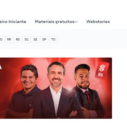
iro Iniciante
Materiais gratuitos
Webstories
O
RR
RS
SC
SE
SP
TO