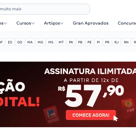
os
Cursos
Artigos
Gran Aprovados
Concurse
DF
ES
GO
MA
MG
MS
MT
PA
PB
PE
PI
PR
RJ
RN
R