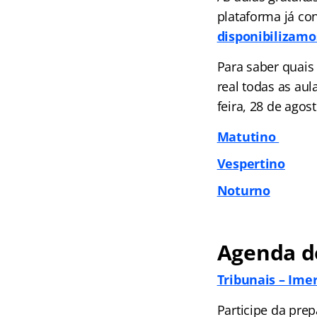
plataforma já co
disponibilizamo
Para saber quais
real todas as aul
feira, 28 de agos
Matutino
Vespertino
Noturno
Agenda do
Tribunais – Ime
Participe da prep