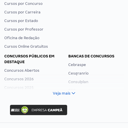
Cursos por Concurso
Cursos por Carreira
Cursos por Estado
Cursos por Professor
Oficina de Redação
Cursos Online Gratuitos
CONCURSOS PÚBLICOS EM
BANCAS DE CONCURSOS
DESTAQUE
Cebraspe
Concursos Abertos
Cesgranrio
Concursos 2026
Consulplan
Concursos 2025
FCC
Veja mais
Concurso Nacional Unificado
FGV
Concurso Ibama
Idecan
Concurso MPU
Selecon
Editais publicados
Uniase