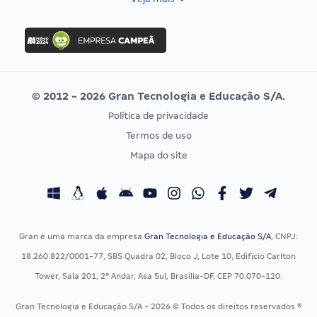
Concurso Nacional Unificado
FGV
Concurso Ibama
Idecan
Concurso MPU
Selecon
Editais publicados
Uniase
© 2012 - 2026 Gran Tecnologia e Educação S/A.
Vunesp
Política de privacidade
CONCURSOS POR PROFISSÃO
EXAME DE ORDEM
Termos de uso
Concursos Administrativos
OAB
Mapa do site
Concursos Educação
Prova OAB
Concursos Fiscais
Calendário OAB
Concursos Jurídicos
Questões OAB
Concursos Militares
Recursos OAB
Gran é uma marca da empresa
Gran Tecnologia e Educação S/A
, CNPJ:
Concursos Policiais
Exame de Ordem
18.260.822/0001-77, SBS Quadra 02, Bloco J, Lote 10, Edifício Carlton
Concursos Saúde
Tower, Sala 201, 2º Andar, Asa Sul, Brasília-DF, CEP 70.070-120.
Concursos Tribunais
Gran Tecnologia e Educação S/A - 2026 © Todos os direitos reservados ®
Residência Multiprofissional