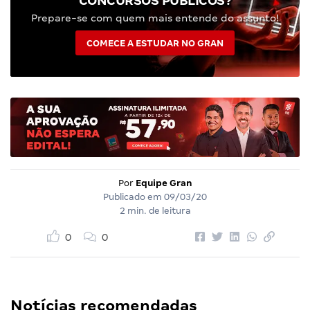
CONCURSOS PÚBLICOS?
Prepare-se com quem mais entende do assunto!
COMECE A ESTUDAR NO GRAN
Por
Equipe Gran
Publicado em
09/03/20
2 min. de leitura
0
0
Notícias recomendadas