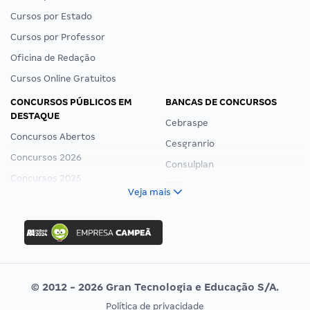
Cursos por Estado
Cursos por Professor
Oficina de Redação
Cursos Online Gratuitos
CONCURSOS PÚBLICOS EM
BANCAS DE CONCURSOS
DESTAQUE
Cebraspe
Concursos Abertos
Cesgranrio
Concursos 2026
Consulplan
Concursos 2025
FCC
Veja mais
Concurso Nacional Unificado
FGV
Concurso Ibama
Idecan
Concurso MPU
Selecon
Editais publicados
Uniase
© 2012 - 2026 Gran Tecnologia e Educação S/A.
Vunesp
Política de privacidade