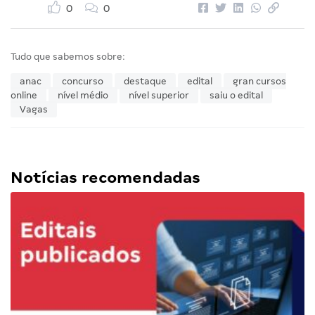
0
0
Tudo que sabemos sobre:
anac
concurso
destaque
edital
gran cursos
online
nível médio
nível superior
saiu o edital
Vagas
Notícias recomendadas