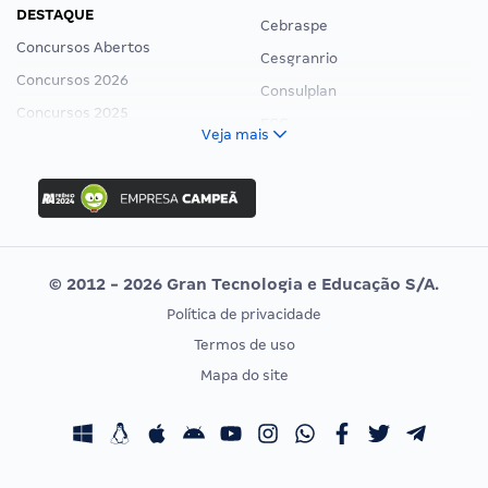
DESTAQUE
Cebraspe
Concursos Abertos
Cesgranrio
Concursos 2026
Consulplan
Concursos 2025
FCC
Veja mais
Concurso Nacional Unificado
FGV
Concurso Ibama
Idecan
Concurso MPU
Selecon
Editais publicados
Uniase
© 2012 - 2026 Gran Tecnologia e Educação S/A.
Vunesp
Política de privacidade
CONCURSOS POR PROFISSÃO
EXAME DE ORDEM
Termos de uso
Concursos Administrativos
OAB
Mapa do site
Concursos Educação
Prova OAB
Concursos Fiscais
Calendário OAB
Concursos Jurídicos
Questões OAB
Concursos Militares
Recursos OAB