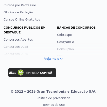
Cursos por Professor
Oficina de Redação
Cursos Online Gratuitos
CONCURSOS PÚBLICOS EM
BANCAS DE CONCURSOS
DESTAQUE
Cebraspe
Concursos Abertos
Cesgranrio
Concursos 2026
Consulplan
Concursos 2025
FCC
Veja mais
Concurso Nacional Unificado
FGV
Concurso Ibama
Idecan
Concurso MPU
Selecon
Editais publicados
Uniase
© 2012 - 2026 Gran Tecnologia e Educação S/A.
Vunesp
Política de privacidade
CONCURSOS POR PROFISSÃO
EXAME DE ORDEM
Termos de uso