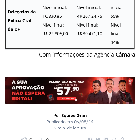
Nível inicial:
Nível inicial:
inicial:
Delegados da
16.830,85
R$ 26.124,75
55%
Polícia Civil
Nível final:
Nível final:
Nível
do DF
R$ 22.805,00
R$ 30.471,10
final:
34%
Com informações da Agência Câmara
Por
Equipe Gran
Publicado em
06/08/15
2 min. de leitura