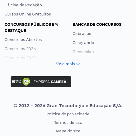
Oficina de Redação
Cursos Online Gratuitos
CONCURSOS PÚBLICOS EM
BANCAS DE CONCURSOS
DESTAQUE
Cebraspe
Concursos Abertos
Cesgranrio
Concursos 2026
Consulplan
Concursos 2025
FCC
Veja mais
Concurso Nacional Unificado
FGV
Concurso Ibama
Idecan
Concurso MPU
Selecon
Editais publicados
Uniase
© 2012 - 2026 Gran Tecnologia e Educação S/A.
Vunesp
Política de privacidade
CONCURSOS POR PROFISSÃO
EXAME DE ORDEM
Termos de uso
Concursos Administrativos
OAB
Mapa do site
Concursos Educação
Prova OAB