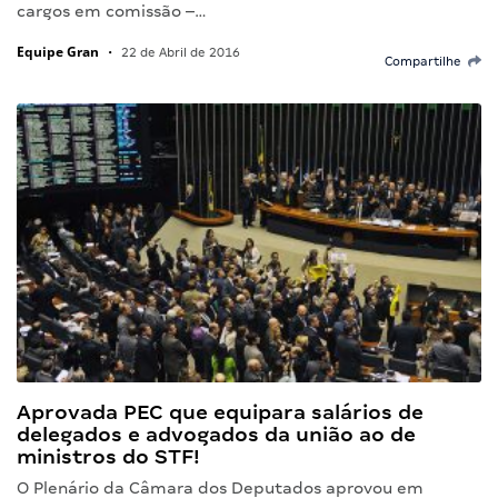
cargos em comissão –…
Equipe Gran
•
22 de Abril de 2016
Compartilhe
Aprovada PEC que equipara salários de
delegados e advogados da união ao de
ministros do STF!
O Plenário da Câmara dos Deputados aprovou em