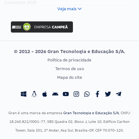
Concursos 2025
FCC
Veja mais
Concurso Nacional Unificado
FGV
Concurso Ibama
Idecan
Concurso MPU
Selecon
Editais publicados
Uniase
© 2012 - 2026 Gran Tecnologia e Educação S/A.
Vunesp
Política de privacidade
CONCURSOS POR PROFISSÃO
EXAME DE ORDEM
Termos de uso
Concursos Administrativos
OAB
Mapa do site
Concursos Educação
Prova OAB
Concursos Fiscais
Calendário OAB
Concursos Jurídicos
Questões OAB
Concursos Militares
Recursos OAB
Gran é uma marca da empresa
Gran Tecnologia e Educação S/A
, CNPJ:
Concursos Policiais
Exame de Ordem
18.260.822/0001-77, SBS Quadra 02, Bloco J, Lote 10, Edifício Carlton
Concursos Saúde
Tower, Sala 201, 2º Andar, Asa Sul, Brasília-DF, CEP 70.070-120.
Concursos Tribunais