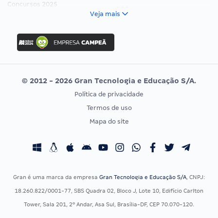
Concursos 2025
FCC
Veja mais
Concurso Nacional Unificado
FGV
Concurso Ibama
Idecan
Concurso MPU
Selecon
Editais publicados
Uniase
© 2012 - 2026 Gran Tecnologia e Educação S/A.
Vunesp
Política de privacidade
CONCURSOS POR PROFISSÃO
EXAME DE ORDEM
Termos de uso
Concursos Administrativos
OAB
Mapa do site
Concursos Educação
Prova OAB
Concursos Fiscais
Calendário OAB
Concursos Jurídicos
Questões OAB
Concursos Militares
Recursos OAB
Gran é uma marca da empresa
Gran Tecnologia e Educação S/A
, CNPJ:
Concursos Policiais
Exame de Ordem
18.260.822/0001-77, SBS Quadra 02, Bloco J, Lote 10, Edifício Carlton
Concursos Saúde
Tower, Sala 201, 2º Andar, Asa Sul, Brasília-DF, CEP 70.070-120.
Concursos Tribunais