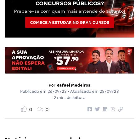
CONCURSOS PÚBLICOS?
Prepare-se com quem mais entende do assunto!
COMECE A ESTUDAR NO GRAN CURSOS
Por
Rafael Medeiros
Publicado em
26/09/23
• Atualizado em
28/09/23
2 min. de leitura
0
0