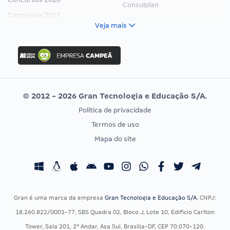
Consulplan
Concursos 2025
FCC
Veja mais
Concurso Nacional Unificado
FGV
Concurso Ibama
Idecan
Concurso MPU
Selecon
Editais publicados
Uniase
© 2012 - 2026 Gran Tecnologia e Educação S/A.
Vunesp
Política de privacidade
CONCURSOS POR PROFISSÃO
EXAME DE ORDEM
Termos de uso
Concursos Administrativos
OAB
Mapa do site
Concursos Educação
Prova OAB
Concursos Fiscais
Calendário OAB
Concursos Jurídicos
Questões OAB
Concursos Militares
Recursos OAB
Gran é uma marca da empresa
Gran Tecnologia e Educação S/A
, CNPJ:
Concursos Policiais
Exame de Ordem
18.260.822/0001-77, SBS Quadra 02, Bloco J, Lote 10, Edifício Carlton
Concursos Saúde
Tower, Sala 201, 2º Andar, Asa Sul, Brasília-DF, CEP 70.070-120.