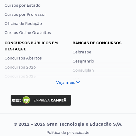
Cursos por Estado
Cursos por Professor
Oficina de Redação
Cursos Online Gratuitos
CONCURSOS PÚBLICOS EM
BANCAS DE CONCURSOS
DESTAQUE
Cebraspe
Concursos Abertos
Cesgranrio
Concursos 2026
Consulplan
Concursos 2025
FCC
Veja mais
Concurso Nacional Unificado
FGV
Concurso Ibama
Idecan
Concurso MPU
Selecon
Editais publicados
Uniase
© 2012 - 2026 Gran Tecnologia e Educação S/A.
Vunesp
Política de privacidade
CONCURSOS POR PROFISSÃO
EXAME DE ORDEM