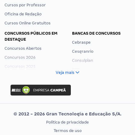
Cursos por Professor
Oficina de Redação
Cursos Online Gratuitos
CONCURSOS PÚBLICOS EM
BANCAS DE CONCURSOS
DESTAQUE
Cebraspe
Concursos Abertos
Cesgranrio
Concursos 2026
Consulplan
Concursos 2025
FCC
Veja mais
Concurso Nacional Unificado
FGV
Concurso Ibama
Idecan
Concurso MPU
Selecon
Editais publicados
Uniase
© 2012 - 2026 Gran Tecnologia e Educação S/A.
Vunesp
Política de privacidade
CONCURSOS POR PROFISSÃO
EXAME DE ORDEM
Termos de uso
Concursos Administrativos
OAB