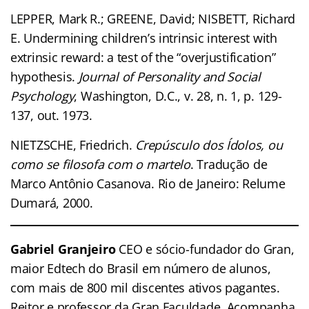
LEPPER, Mark R.; GREENE, David; NISBETT, Richard
E. Undermining children’s intrinsic interest with
extrinsic reward: a test of the “overjustification”
hypothesis.
Journal of Personality and Social
Psychology
, Washington, D.C., v. 28, n. 1, p. 129-
137, out. 1973.
NIETZSCHE, Friedrich.
Crepúsculo dos Ídolos, ou
como se filosofa com o martelo
. Tradução de
Marco Antônio Casanova. Rio de Janeiro: Relume
Dumará, 2000.
Gabriel Granjeiro
CEO e sócio-fundador do Gran,
maior Edtech do Brasil em número de alunos,
com mais de 800 mil discentes ativos pagantes.
Reitor e professor da Gran Faculdade. Acompanha