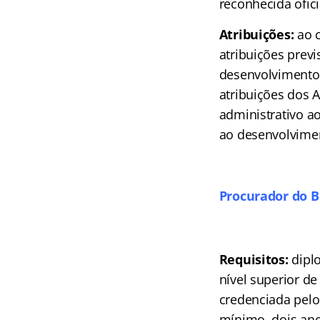
reconhecida ofic
Atribuições:
ao 
atribuições previs
desenvolvimento 
atribuições dos A
administrativo ao
ao desenvolvimen
Procurador do B
Requisitos:
dipl
nível superior de
credenciada pelo
mínimo, dois ano