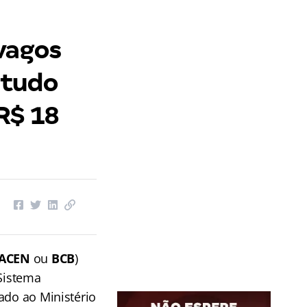
vagos
 tudo
R$ 18
ACEN
ou
BCB
)
 Sistema
ado ao Ministério