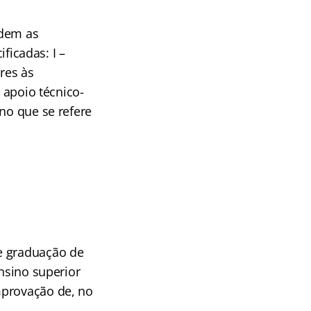
ndem as
ificadas: I –
res às
 apoio técnico-
no que se refere
e graduação de
ensino superior
mprovação de, no