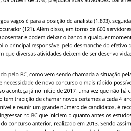
l, da ordem de 37%, prejudica suas atividades. Daí a 
gos vagos é para a posição de analista (1.893), seguida
rocurador (121). Além disso, em torno de 600 servidore
 aposentar e podem deixar o banco a qualquer moment
oi o principal responsável pelo desmanche do efetivo 
m que diversas atividades deixem de ser desenvolvida
vido pelo BC, como vem sendo chamada a situação pel
 e necessidade de novo concurso o mais rápido possíve
sso aconteça já no início de 2017, uma vez que não há 
ão tem tradição de chamar novos certames a cada 4 an
 nível e reunir um grande número de candidatos, é r
ingressar no BC que iniciem o quanto antes os estud
do concurso anterior, realizado em 2013. Sendo assim