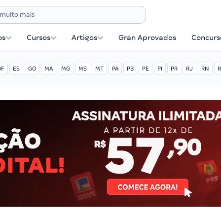
os
Cursos
Artigos
Gran Aprovados
Concurse
DF
ES
GO
MA
MG
MS
MT
PA
PB
PE
PI
PR
RJ
RN
R