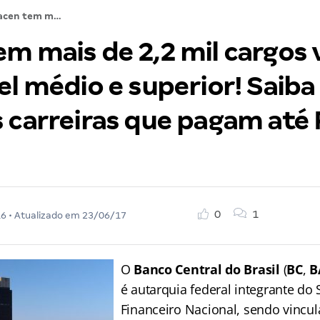
Bacen tem mais de 2,2 mil cargos vagos para nível médio e superior! Saiba tudo sobre as carreiras que pagam até R$ 18 mil!
em mais de 2,2 mil cargos 
el médio e superior! Saiba
s carreiras que pagam até 
0
1
16
• Atualizado em
23/06/17
O
Banco Central do Brasil
(
BC
,
B
é autarquia federal integrante do
Financeiro Nacional, sendo vincul