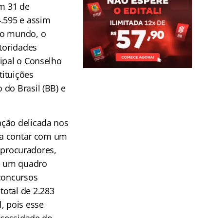
em 31 de
4.595 e assim
do mundo, o
utoridades
ipal o Conselho
tituições
do Brasil (BB) e
ação delicada nos
ria contar com um
e procuradores,
 é um quadro
 concursos
total de 2.283
, pois esse