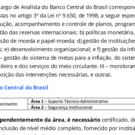
cargo de Analista do Banco Central do Brasil correspo
tas no artigo 3º da Lei nº 9.650, de 1998, a seguir espec
cução, acompanhamento e controle de planos, program
estão das reservas internacionais; b) políticas monetária
issão de moeda e papel-moeda; d) gestão de instituiçõe
; e) desenvolvimento organizacional; e f) gestão da i
 – gestão do sistema de metas para a inflação, do sist
leiro e dos serviços do meio circulante. III – monitor
sição das intervenções necessárias, e outras.
o Central do Brasil
pendentemente da área, é necessário
certificado, 
nclusão de nível médio completo, fornecido por instit