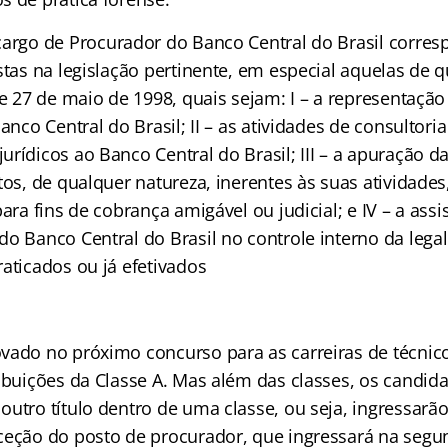
cargo de Procurador do Banco Central do Brasil corre
stas na legislação pertinente, em especial aquelas de qu
de 27 de maio de 1998, quais sejam: I – a representação 
anco Central do Brasil; II – as atividades de consultoria
rídicos ao Banco Central do Brasil; III – a apuração da
tos, de qualquer natureza, inerentes às suas atividade
para fins de cobrança amigável ou judicial; e IV – a assi
o Banco Central do Brasil no controle interno da lega
aticados ou já efetivados
vado no próximo concurso para as carreiras de técnico
ribuições da Classe A. Mas além das classes, os candid
utro título dentro de uma classe, ou seja, ingressarão
ceção do posto de procurador, que ingressará na segun