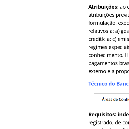
Atribuições:
ao 
atribuições previs
formulação, exe
relativos a: a) g
creditícia; c) em
regimes especiais
conhecimento. II
pagamentos brasi
externo e a propo
Técnico do Banc
Requisitos:
inde
registrado, de co