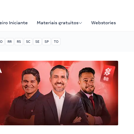
iro Iniciante
Materiais gratuitos
Webstories
O
RR
RS
SC
SE
SP
TO