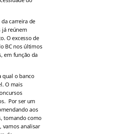
necessidade do
 da carreira de
s já reúnem
o. O excesso de
do BC nos últimos
s, em função da
a qual o banco
l. O mais
concursos
os. Por ser um
ecomendando aos
os, tomando como
, vamos analisar