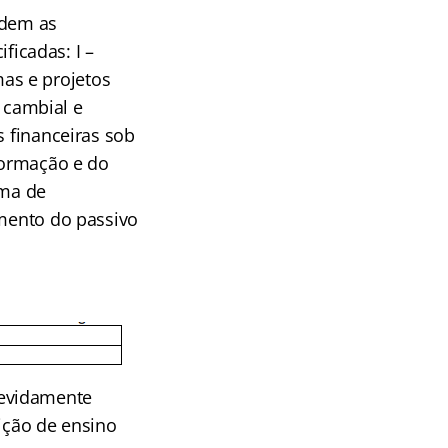
ndem as
ificadas: I –
as e projetos
, cambial e
s financeiras sob
nformação e do
ema de
amento do passivo
devidamente
uição de ensino