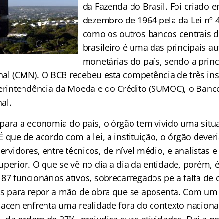
da Fazenda do Brasil. Foi criado 
dezembro de 1964 pela da Lei nº 
como os outros bancos centrais 
brasileiro é uma das principais a
monetárias do país, sendo a princ
al (CMN). O BCB recebeu esta competência de três ins
perintendência da Moeda e do Crédito (SUMOC), o Banco 
al.
para a economia do país, o órgão tem vivido uma situ
É que de acordo com a lei, a instituição, o órgão deve
servidores, entre técnicos, de nível médio, e analistas 
uperior. O que se vê no dia a dia da entidade, porém,
87 funcionários ativos, sobrecarregados pela falta de
es para repor a mão de obra que se aposenta. Com um 
Bacen enfrenta uma realidade fora do contexto nacional