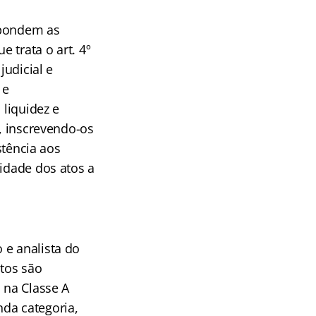
spondem as
e trata o art. 4º
judicial e
 e
 liquidez e
s, inscrevendo-os
stência aos
lidade dos atos a
 e analista do
atos são
 na Classe A
da categoria,