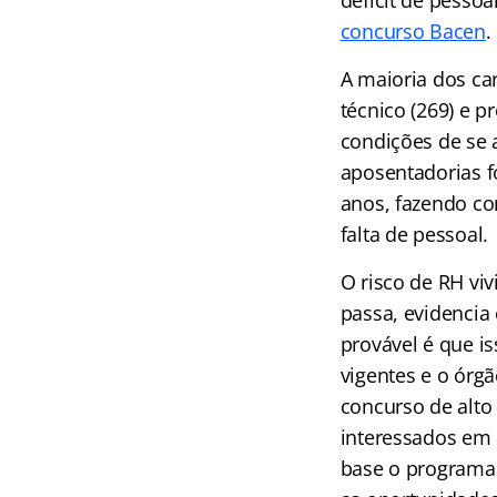
déficit de pessoa
concurso Bacen
.
A maioria dos car
técnico (269) e p
condições de se
aposentadorias f
anos, fazendo co
falta de pessoal.
O risco de RH vi
passa, evidencia
provável é que i
vigentes e o órg
concurso de alto
interessados em 
base o programa 