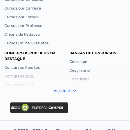
Cursos por Carreira
Cursos por Estado
Cursos por Professor
Oficina de Redação
Cursos Online Gratuitos
CONCURSOS PÚBLICOS EM
BANCAS DE CONCURSOS
DESTAQUE
Cebraspe
Concursos Abertos
Cesgranrio
Concursos 2026
Consulplan
Concursos 2025
FCC
Veja mais
Concurso Nacional Unificado
FGV
Concurso Ibama
Idecan
Concurso MPU
Selecon
Editais publicados
Uniase