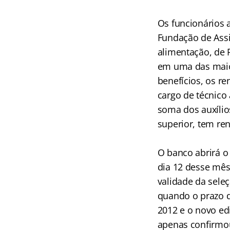
.
Os funcionários 
Fundação de Assi
alimentação, de R
em uma das maio
benefícios, os r
cargo de técnico
soma dos auxílios
superior, tem re
.
O banco abrirá o
dia 12 desse mês
validade da seleç
quando o prazo d
2012 e o novo ed
apenas confirmo