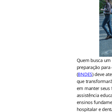
Quem busca um fo
preparação para
(
BNDES
) deve at
que transformarã
em manter seus f
assistência educa
ensinos fundamen
hospitalar e dent