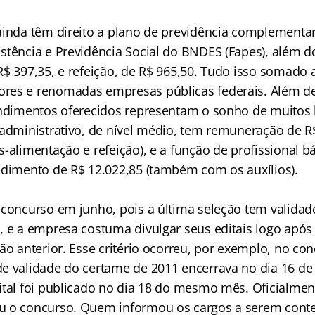
ainda têm direito a plano de previdência complementa
stência e Previdência Social do BNDES (Fapes), além do
$ 397,35, e refeição, de R$ 965,50. Tudo isso somado a
res e renomadas empresas públicas federais. Além de
endimentos oferecidos representam o sonho de muitos b
 administrativo, de nível médio, tem remuneração de R$
-alimentação e refeição), e a função de profissional bá
ndimento de R$ 12.022,85 (também com os auxílios).
 concurso em junho, pois a última seleção tem validad
, e a empresa costuma divulgar seus editais logo após
ão anterior. Esse critério ocorreu, por exemplo, no co
e validade do certame de 2011 encerrava no dia 16 d
ital foi publicado no dia 18 do mesmo mês. Oficialme
u o concurso. Quem informou os cargos a serem cont