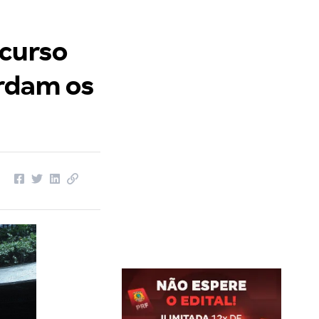
ncurso
ardam os