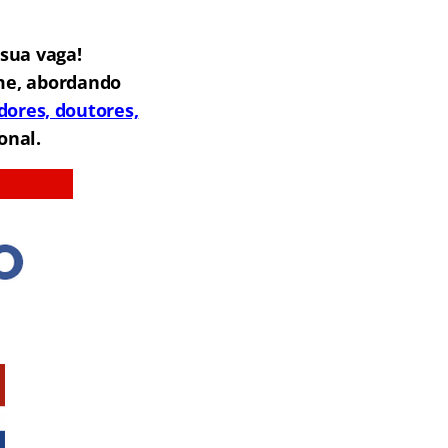
sua vaga!
me, abordando
dores, doutores,
onal.