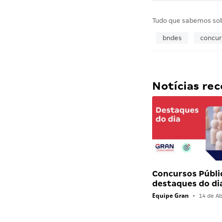
Tudo que sabemos so
bndes
concur
Notícias r
Concursos Públi
destaques do di
Equipe Gran
•
14 de Ab