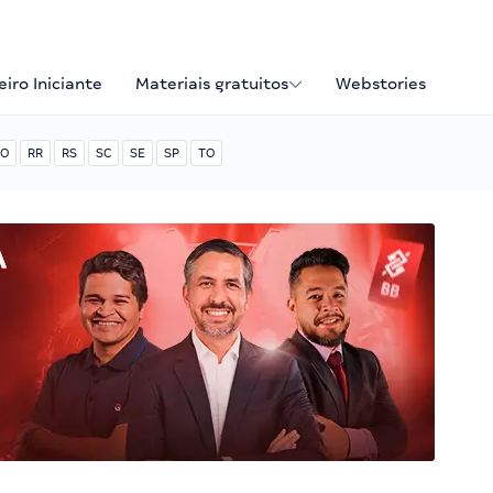
iro Iniciante
Materiais gratuitos
Webstories
O
RR
RS
SC
SE
SP
TO