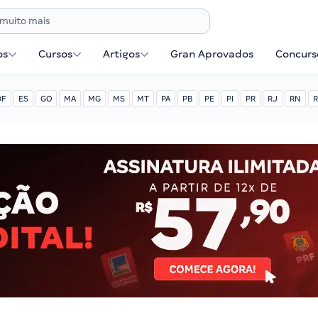
os
Cursos
Artigos
Gran Aprovados
Concurse
DF
ES
GO
MA
MG
MS
MT
PA
PB
PE
PI
PR
RJ
RN
R