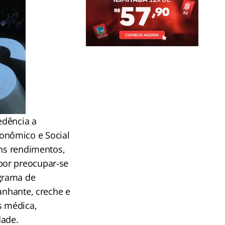
edência a
onômico e Social
ons rendimentos,
por preocupar-se
grama de
anhante, creche e
s médica,
dade.