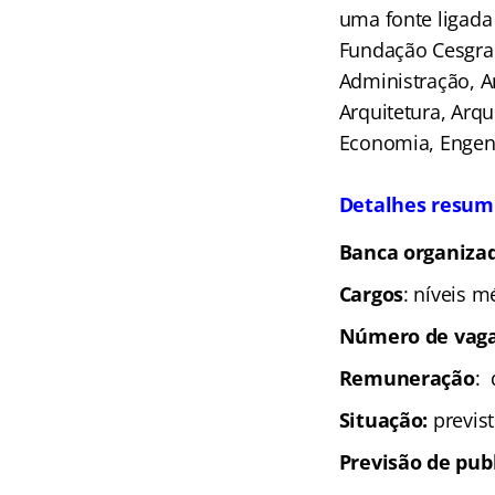
uma fonte ligada
Fundação Cesgran
Administração, A
Arquitetura, Arqu
Economia, Engenh
.
Detalhes resum
Banca organiza
Cargos
: níveis m
Número de vaga
Remuneração
: 
Situação:
previs
Previsão de pub