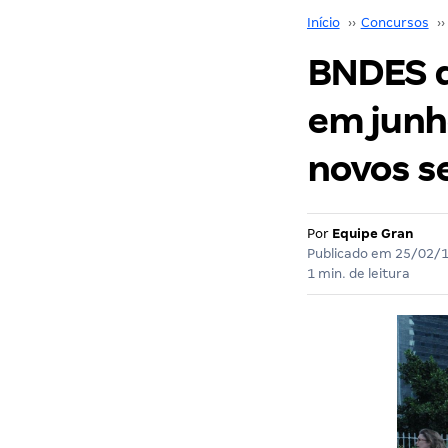
Início
››
Concursos
››
BNDES d
em junh
novos s
Por
Equipe Gran
Publicado em
25/02/
1 min. de leitura