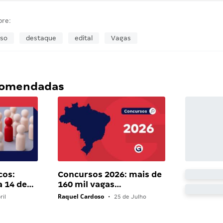
bre:
so
destaque
edital
Vagas
ecomendadas
cos:
Concursos 2026: mais de
a 14 de…
160 mil vagas…
Raquel Cardoso
ril
•
25 de Julho