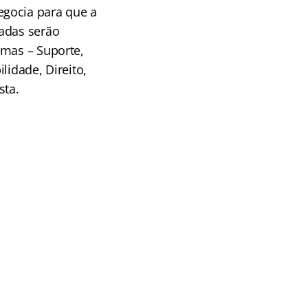
egocia para que a
ladas serão
emas – Suporte,
lidade, Direito,
sta.