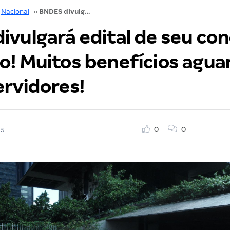
Nacional
››
BNDES divulgará edital de seu concurso em junho! Muitos benefícios aguardam os novos servidores!
ivulgará edital de seu co
o! Muitos benefícios agu
ervidores!
0
0
15