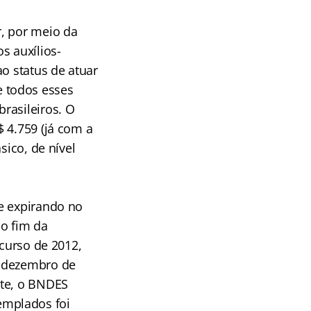
r, por meio da
s auxílios-
o status de atuar
 todos esses
rasileiros. O
 4.759 (já com a
sico, de nível
e expirando no
 o fim da
ncurso de 2012,
e dezembro de
nte, o BNDES
emplados foi