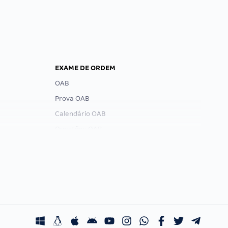
EXAME DE ORDEM
OAB
Prova OAB
Calendário OAB
Questões OAB
Recursos OAB
Exame de Ordem