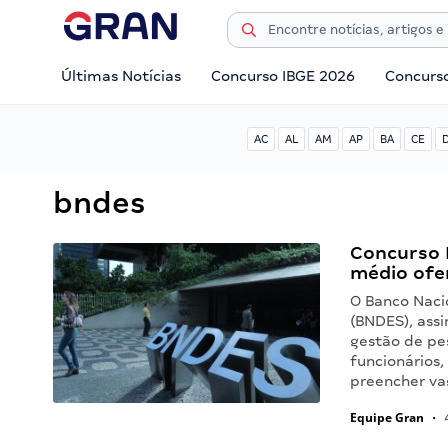
Últimas Notícias
Concurso IBGE 2026
Concurs
AC
AL
AM
AP
BA
CE
bndes
Concurso 
médio ofer
O Banco Naci
(BNDES), ass
gestão de pes
funcionários
preencher v
Equipe Gran
•
4