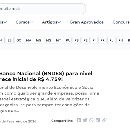
os
Cursos
Artigos
Gran Aprovados
Concurse
DF
ES
GO
MA
MG
MS
MT
PA
PB
PE
PI
PR
RJ
RN
R
Banco Nacional (BNDES) para nível
ece inicial de R$ 4.759!
onal de Desenvolvimento Econômico e Social
im como qualquer grande empresa, possui uma
soal estratégica que, além de valorizar os
, organiza-se para sempre ter condições de
agas que…
Compartilhe:
 de Fevereiro de 2016