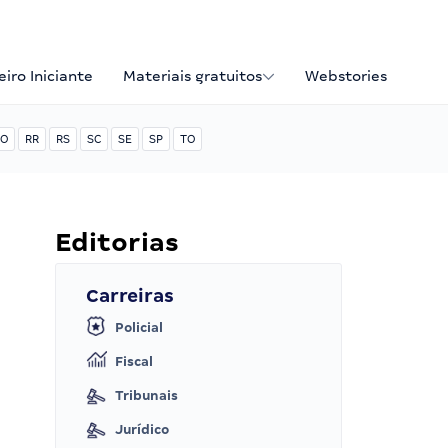
iro Iniciante
Materiais gratuitos
Webstories
O
RR
RS
SC
SE
SP
TO
Editorias
Carreiras
Policial
Fiscal
Tribunais
Jurídico