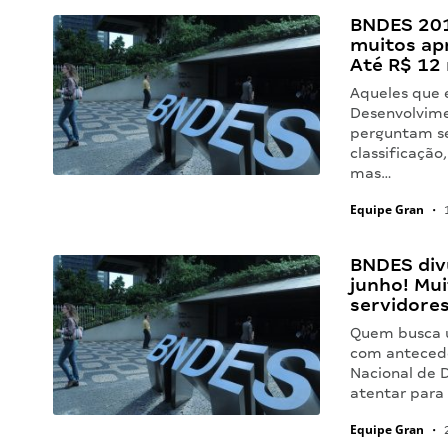
BNDES 201
muitos apr
Até R$ 12 
Aqueles que 
Desenvolvime
perguntam se
classificação
mas…
Equipe Gran
•
1
BNDES div
junho! Mu
servidores
Quem busca u
com antecedê
Nacional de 
atentar para 
Equipe Gran
•
2