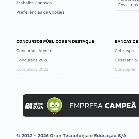
Trabalhe Conosco
Envie-nos 
Preferências de Cookies
CONCURSOS PÚBLICOS EM DESTAQUE
BANCAS DE
Concursos Abertos
Cebraspe
Concursos 2026
Cesgranrio
Concursos 2025
Consulplan
Concurso Nacional Unificado
FCC
Concurso Ibama
FGV
Concurso MPU
Idecan
Editais publicados
Selecon
Uniase
Vunesp
© 2012 - 2026 Gran Tecnologia e Educação S/A.