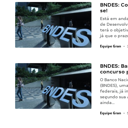
BNDES: Co
se!
Está em anda
de Desenvolv
terá o objet
já que o pra
Equipe Gran
•
3
BNDES: Ba
concurso p
O Banco Naci
(BNDES), uma
federais, já 
segundo sua 
ainda…
Equipe Gran
•
5