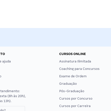
NTO
CURSOS ONLINE
e ajuda
Assinatura Ilimitada
Coaching para Concursos
p
Exame de Ordem
Graduação
atendimento:
Pós-Graduação
exta (8h às 20h),
Cursos por Concurso
às 13h).
Cursos por Carreira
ado?