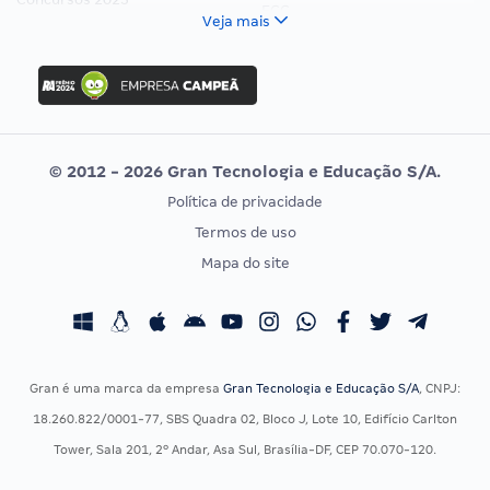
FCC
Veja mais
Concurso Nacional Unificado
FGV
Concurso Ibama
Idecan
Concurso MPU
Selecon
Editais publicados
Uniase
© 2012 - 2026 Gran Tecnologia e Educação S/A.
Vunesp
Política de privacidade
CONCURSOS POR PROFISSÃO
EXAME DE ORDEM
Termos de uso
Concursos Administrativos
OAB
Mapa do site
Concursos Educação
Prova OAB
Concursos Fiscais
Calendário OAB
Concursos Jurídicos
Questões OAB
Concursos Militares
Recursos OAB
Gran é uma marca da empresa
Gran Tecnologia e Educação S/A
, CNPJ:
Concursos Policiais
Exame de Ordem
18.260.822/0001-77, SBS Quadra 02, Bloco J, Lote 10, Edifício Carlton
Concursos Saúde
Tower, Sala 201, 2º Andar, Asa Sul, Brasília-DF, CEP 70.070-120.
Concursos Tribunais