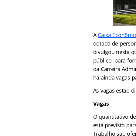
A
Caixa Econômic
dotada de persona
divulgou nesta qu
público para for
da Carreira Admin
há ainda vagas p
As vagas estão di
Vagas
O quantitativo d
está previsto pa
Trabalho são ofe