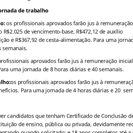
rnada de trabalho
o:
os profissionais aprovados farão jus à remuneração i
o R$2.025 de vencimento-base, R$472,12 de auxílio
ição e R$367,92 de cesta-alimentação. Para uma jorna
as semanais.
rofissionais aprovados farão jus à remuneração inicia
Para uma jornada de 8 horas diárias e 40 semanais.
lho:
os profissionais aprovados farão jus à remuneraçã
nefícios. Para uma jornada de 4 horas diárias e 20 se
er candidatos que tenham Certificado de Conclusão d
tituição de ensino, pública ou privada, devidamente re
sentando quando solicitado; e 18 anos completos até a 