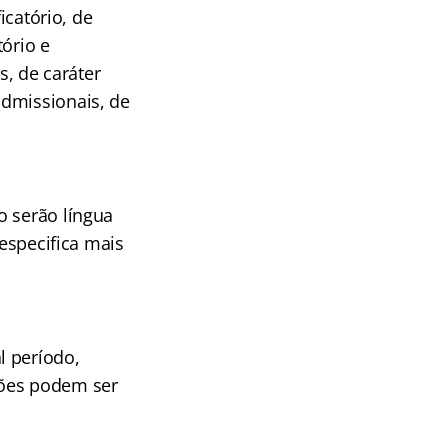
icatório, de
tório e
s, de caráter
admissionais, de
o serão língua
 especifica mais
l período,
ções podem ser