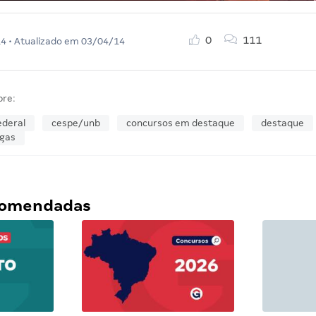
0
111
14
• Atualizado em
03/04/14
bre:
ederal
cespe/unb
concursos em destaque
destaque
gas
ecomendadas