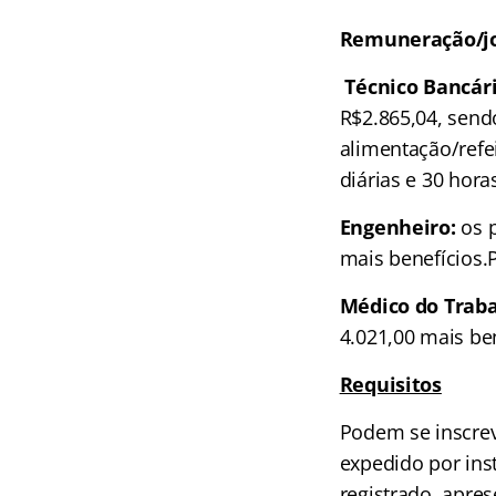
Remuneração/jo
Técnico Bancári
R$2.865,04, send
alimentação/refe
diárias e 30 hor
Engenheiro:
os p
mais benefícios.
Médico do Traba
4.021,00 mais be
Requisitos
Podem se inscrev
expedido por ins
registrado, apre