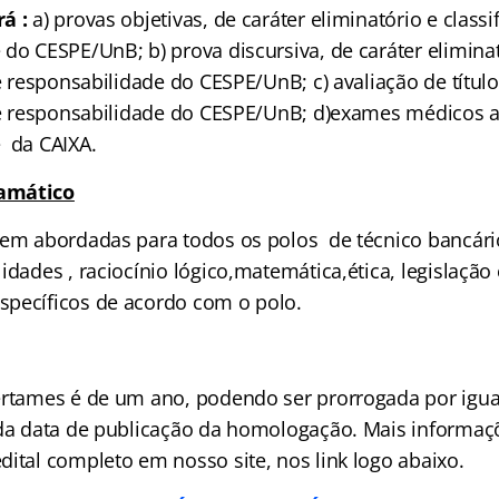
á :
a) provas objetivas, de caráter eliminatório e classif
do CESPE/UnB; b) prova discursiva, de caráter elimina
de responsabilidade do CESPE/UnB; c) avaliação de título
 de responsabilidade do CESPE/UnB; d)exames médicos 
 da CAIXA.
amático
rem abordadas para todos os polos de técnico bancári
idades , raciocínio lógico,matemática,ética, legislação
pecíficos de acordo com o polo.
ertames é de um ano, podendo ser prorrogada por igua
 da data de publicação da homologação. Mais informa
dital completo em nosso site, nos link logo abaixo.