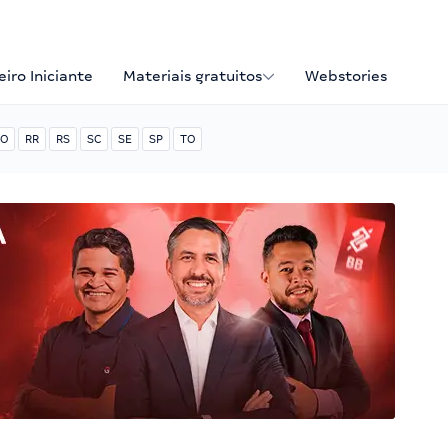
iro Iniciante
Materiais gratuitos
Webstories
O
RR
RS
SC
SE
SP
TO