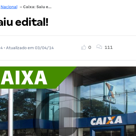
Nacional
››
Caixa: Saiu edital!
aiu edital!
0
111
14
• Atualizado em
03/04/14