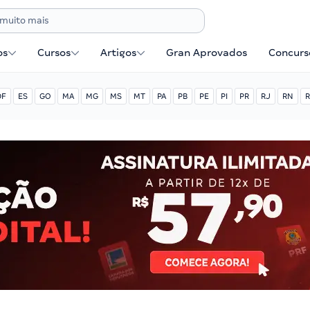
os
Cursos
Artigos
Gran Aprovados
Concurse
DF
ES
GO
MA
MG
MS
MT
PA
PB
PE
PI
PR
RJ
RN
R