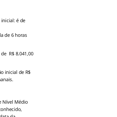
nicial: é de
da de 6 horas
l de R$ 8.041,00
o inicial de R$
manais.
e Nível Médio
conhecido,
data da