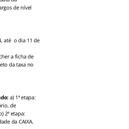
argos de nível
, até o dia 11 de
cher a ficha de
leto da taxa no
ndo:
a) 1ª etapa:
ório, de
) 2ª etapa:
dade da CAIXA.