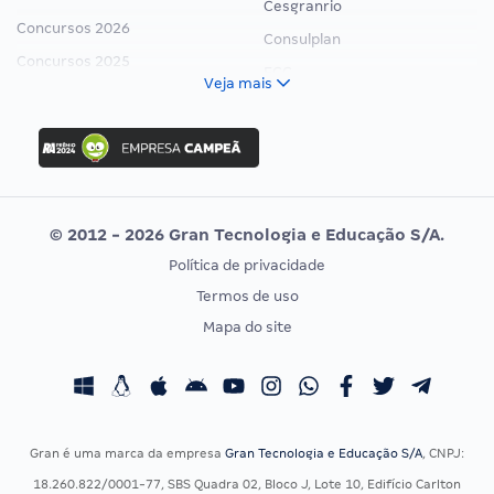
Cesgranrio
Concursos 2026
Consulplan
Concursos 2025
FCC
Veja mais
Concurso Nacional Unificado
FGV
Concurso Ibama
Idecan
Concurso MPU
Selecon
Editais publicados
Uniase
© 2012 - 2026 Gran Tecnologia e Educação S/A.
Vunesp
Política de privacidade
CONCURSOS POR PROFISSÃO
EXAME DE ORDEM
Termos de uso
Concursos Administrativos
OAB
Mapa do site
Concursos Educação
Prova OAB
Concursos Fiscais
Calendário OAB
Concursos Jurídicos
Questões OAB
Concursos Militares
Recursos OAB
Gran é uma marca da empresa
Gran Tecnologia e Educação S/A
, CNPJ:
Concursos Policiais
Exame de Ordem
18.260.822/0001-77, SBS Quadra 02, Bloco J, Lote 10, Edifício Carlton