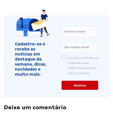
Cadastre-se e
receba as
notícias em
Concordo com a Política de
destaque da
Privacidade e aceito
semana, dicas,
receber comunicações do
novidades e
Gran Cursos Online.
muito mais.
Deixe um comentário