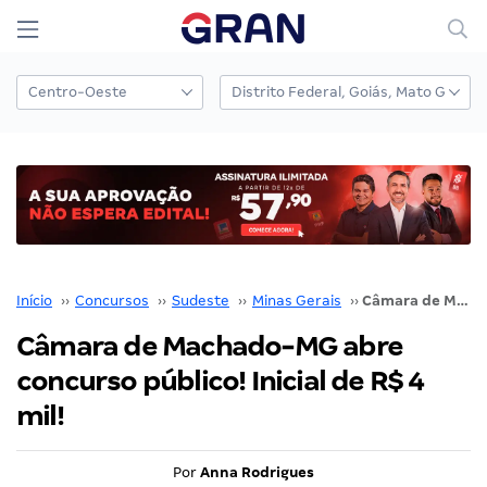
Início
››
Concursos
››
Sudeste
››
Minas Gerais
››
Câmara de Machado-MG abre concurso público! Inicial de R$ 4 mil!
Câmara de Machado-MG abre
concurso público! Inicial de R$ 4
mil!
Por
Anna Rodrigues