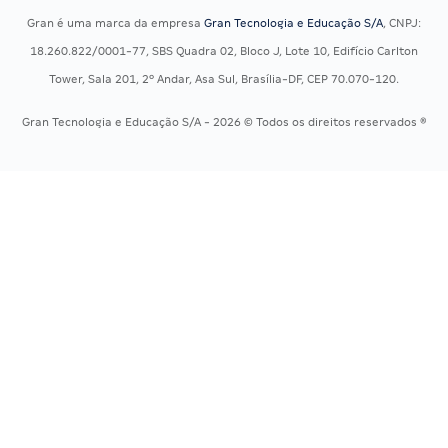
Concursos Militares
Recursos OAB
Gran é uma marca da empresa
Gran Tecnologia e Educação S/A
, CNPJ:
Concursos Policiais
Exame de Ordem
18.260.822/0001-77, SBS Quadra 02, Bloco J, Lote 10, Edifício Carlton
Concursos Saúde
Tower, Sala 201, 2º Andar, Asa Sul, Brasília-DF, CEP 70.070-120.
Concursos Tribunais
Gran Tecnologia e Educação S/A - 2026 © Todos os direitos reservados ®
Residência Multiprofissional