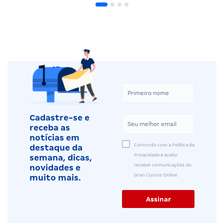
Cadastre-se e
receba as
notícias em
Concordo com a Política de
destaque da
Privacidade e aceito
semana, dicas,
receber comunicações do
novidades e
Gran Cursos Online.
muito mais.