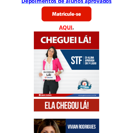
Depoimentos de alunos aprovados
AQUI
.