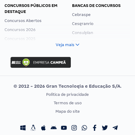
CONCURSOS PÚBLICOS EM
BANCAS DE CONCURSOS
DESTAQUE
Cebraspe
Concursos Abertos
Cesgranrio
Concursos 2026
Consulplan
Concursos 2025
FCC
Veja mais
Concurso Nacional Unificado
FGV
Concurso Ibama
Idecan
Concurso MPU
Selecon
Editais publicados
Uniase
© 2012 - 2026 Gran Tecnologia e Educação S/A.
Vunesp
Política de privacidade
CONCURSOS POR PROFISSÃO
EXAME DE ORDEM
Termos de uso
Concursos Administrativos
OAB
Mapa do site
Concursos Educação
Prova OAB
Concursos Fiscais
Calendário OAB
Concursos Jurídicos
Questões OAB