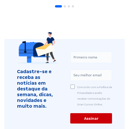
Cadastre-se e
receba as
notícias em
Concordo com a Política de
destaque da
Privacidade e aceito
semana, dicas,
receber comunicações do
novidades e
Gran Cursos Online.
muito mais.