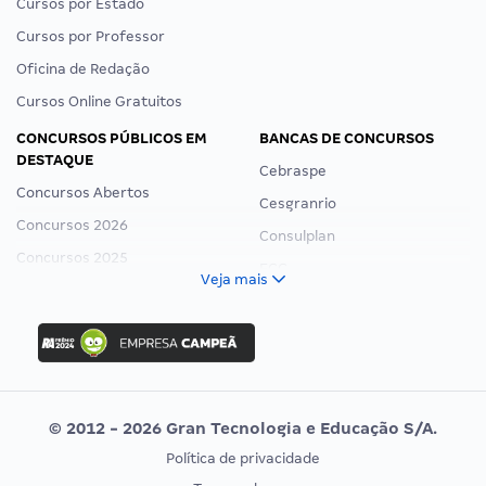
Cursos por Estado
Cursos por Professor
Oficina de Redação
Cursos Online Gratuitos
CONCURSOS PÚBLICOS EM
BANCAS DE CONCURSOS
DESTAQUE
Cebraspe
Concursos Abertos
Cesgranrio
Concursos 2026
Consulplan
Concursos 2025
FCC
Veja mais
Concurso Nacional Unificado
FGV
Concurso Ibama
Idecan
Concurso MPU
Selecon
Editais publicados
Uniase
© 2012 - 2026 Gran Tecnologia e Educação S/A.
Vunesp
Política de privacidade
CONCURSOS POR PROFISSÃO
EXAME DE ORDEM