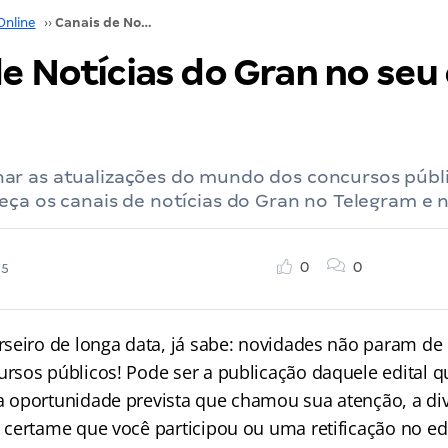
Online
››
Canais de Notícias do Gran no seu celular: confira!
e Notícias do Gran no seu 
r as atualizações do mundo dos concursos públi
eça os canais de notícias do Gran no Telegram e
0
0
25
seiro de longa data, já sabe: novidades não param de
sos públicos! Pode ser a publicação daquele edital q
 oportunidade prevista que chamou sua atenção, a di
certame que você participou ou uma retificação no edi