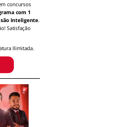
 em concursos
grama com 1
isão Inteligente
.
o! Satisfação
tura Ilimitada.