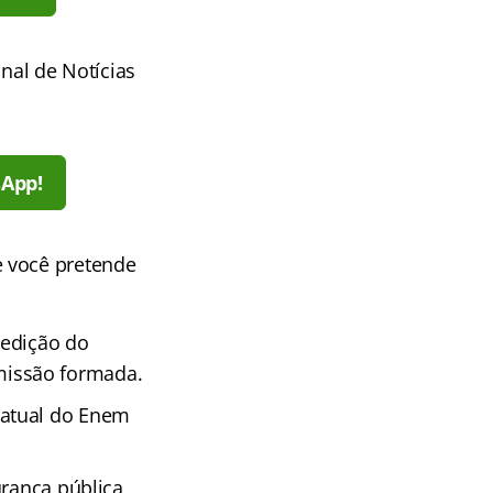
al de Notícias
sApp!
e você pretende
 edição do
missão formada.
 atual do Enem
urança pública