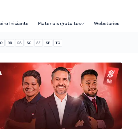
iro Iniciante
Materiais gratuitos
Webstories
O
RR
RS
SC
SE
SP
TO