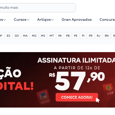
os
Cursos
Artigos
Gran Aprovados
Concurse
DF
ES
GO
MA
MG
MS
MT
PA
PB
PE
PI
PR
RJ
RN
R