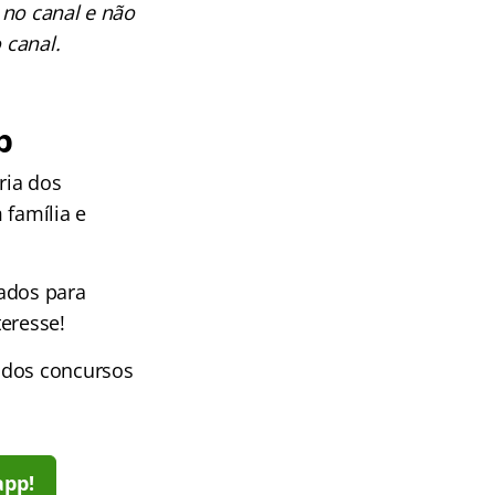
 no canal e não
 canal.
p
ria dos
 família e
iados para
eresse!
 dos concursos
app!