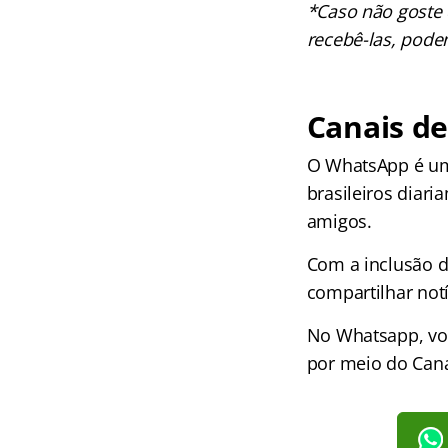
*Caso não goste 
recebê-las, poden
Canais d
O WhatsApp é um 
brasileiros diar
amigos.
Com a inclusão d
compartilhar not
No Whatsapp, voc
por meio do Cana