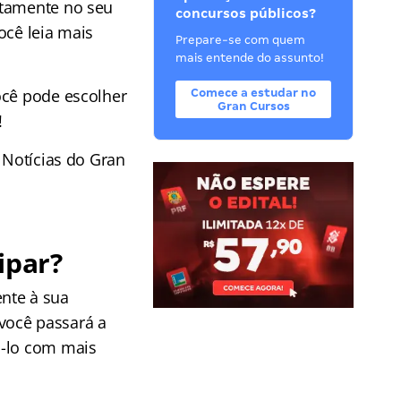
retamente no seu
concursos públicos?
ocê leia mais
Prepare-se com quem
mais entende do assunto!
ocê pode escolher
Comece a estudar no
Gran Cursos
!
 Notícias do Gran
ipar?
ente à sua
 você passará a
á-lo com mais