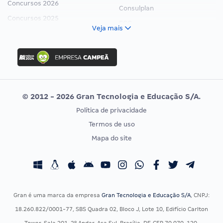
Concursos 2026
Consulplan
Concursos 2025
FCC
Veja mais
Concurso Nacional Unificado
FGV
Concurso Ibama
Idecan
Concurso MPU
Selecon
Editais publicados
Uniase
© 2012 - 2026 Gran Tecnologia e Educação S/A.
Vunesp
Política de privacidade
CONCURSOS POR PROFISSÃO
EXAME DE ORDEM
Termos de uso
Concursos Administrativos
OAB
Mapa do site
Concursos Educação
Prova OAB
Concursos Fiscais
Calendário OAB
Concursos Jurídicos
Questões OAB
Concursos Militares
Recursos OAB
Gran é uma marca da empresa
Gran Tecnologia e Educação S/A
, CNPJ:
Concursos Policiais
Exame de Ordem
18.260.822/0001-77, SBS Quadra 02, Bloco J, Lote 10, Edifício Carlton
Concursos Saúde
Tower, Sala 201, 2º Andar, Asa Sul, Brasília-DF, CEP 70.070-120.