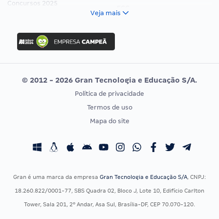
Concursos 2025
FCC
Veja mais
Concurso Nacional Unificado
FGV
Concurso Ibama
Idecan
Concurso MPU
Selecon
Editais publicados
Uniase
© 2012 - 2026 Gran Tecnologia e Educação S/A.
Vunesp
Política de privacidade
CONCURSOS POR PROFISSÃO
EXAME DE ORDEM
Termos de uso
Concursos Administrativos
OAB
Mapa do site
Concursos Educação
Prova OAB
Concursos Fiscais
Calendário OAB
Concursos Jurídicos
Questões OAB
Concursos Militares
Recursos OAB
Gran é uma marca da empresa
Gran Tecnologia e Educação S/A
, CNPJ:
Concursos Policiais
Exame de Ordem
18.260.822/0001-77, SBS Quadra 02, Bloco J, Lote 10, Edifício Carlton
Concursos Saúde
Tower, Sala 201, 2º Andar, Asa Sul, Brasília-DF, CEP 70.070-120.
Concursos Tribunais