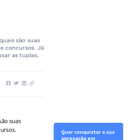
quais são suas
de concursos. Já
sar as tuplas.
são suas
cursos.
Quer conquistar a sua
aprovação em