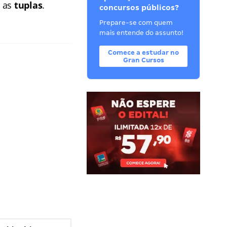
r as
tuplas
.
concursos públicos?
Prepare-se com quem
mais entende do assunto!
Comece a estudar no
Gran Cursos