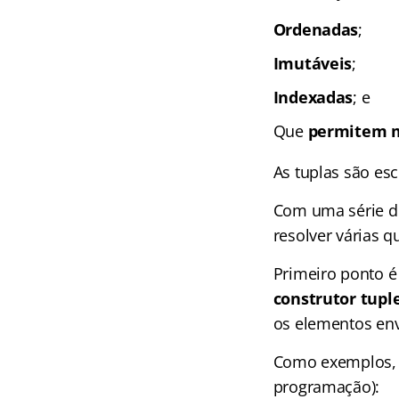
Ordenadas
;
Imutáveis
;
Indexadas
; e
Que
permitem
As tuplas são es
Com uma série de
resolver várias q
Primeiro ponto é
construtor
tuple
os elementos env
Como exemplos, 
programação):