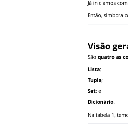
Já iniciamos com
Então, simbora 
Visão ger
São
quatro as c
Lista
;
Tupla
;
Set
; e
Dicionário
.
Na tabela 1, temo