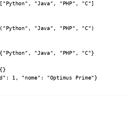
["Python", "Java", "PHP", "C"]
("Python", "Java", "PHP", "C")
{"Python", "Java", "PHP", "C"}
{}
d": 1, "nome": "Optimus Prime"}
