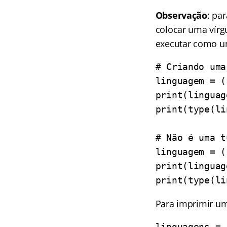
Observação
: pa
colocar uma vírg
executar como um
# Criando uma
linguagem = (
print(linguag
print(type(li
# Não é uma t
linguagem = (
print(linguag
print(type(li
Para imprimir u
linguagens = 