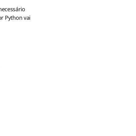
necessário
or Python vai
>