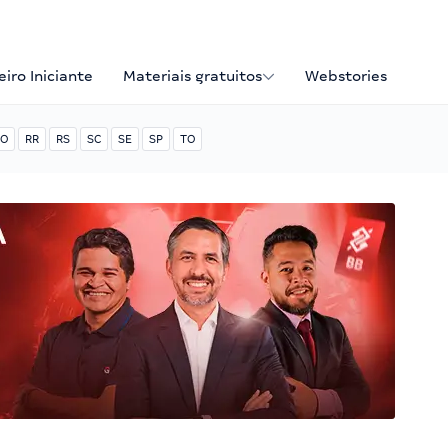
iro Iniciante
Materiais gratuitos
Webstories
O
RR
RS
SC
SE
SP
TO