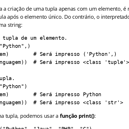
ra a criação de uma tupla apenas com um elemento, é 
ula após o elemento único. Do contrário, o interpretad
a string:
 tupla de um elemento.
"Python",)
em)        # Será impresso ('Python',)
nguagem))  # Será impresso <class 'tuple'
upla.
"Python")
em)        # Será impresso Python
nguagem))  # Será impresso <class 'str'>
ma tupla, podemos usar a
função
print()
:
("Python", "Java", "PHP", "C")