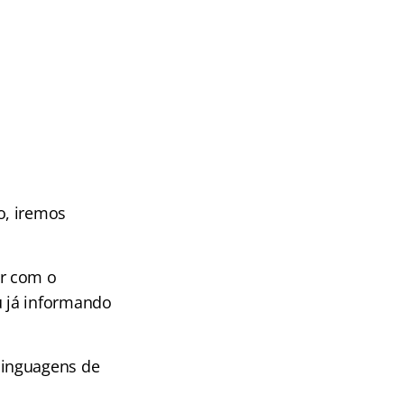
o, iremos
ar com o
 já informando
linguagens de