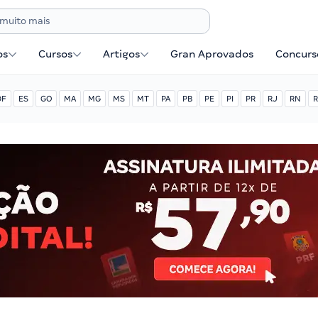
os
Cursos
Artigos
Gran Aprovados
Concurse
DF
ES
GO
MA
MG
MS
MT
PA
PB
PE
PI
PR
RJ
RN
R