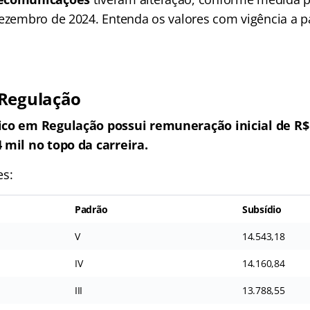
ezembro de 2024. Entenda os valores com vigência a par
 Regulação
ico em Regulação possui remuneração inicial de R$
 mil no topo da carreira.
es:
Padrão
Subsídio
V
14.543,18
IV
14.160,84
III
13.788,55