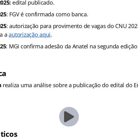
025:
edital publicado.
025
: FGV é confirmada como banca.
025
: autorização para provimento de vagas do CNU 202
ja a
autorização aqui
.
025
: MGI confirma adesão da Anatel na segunda ediçã
ca
n
realiza uma análise sobre a publicação do edital do
ticos