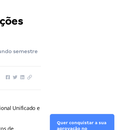
ações
gundo semestre
onal Unificado e
Quer conquistar a sua
cos de
aprovação no