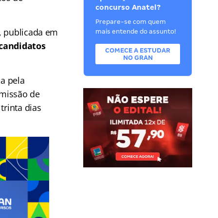
concurso Anatel?
Prepare-se com quem
, publicada em
mais entende do assunto!
candidatos
COMECE A ESTUDAR
NO GRAN
a pela
emissão de
trinta dias