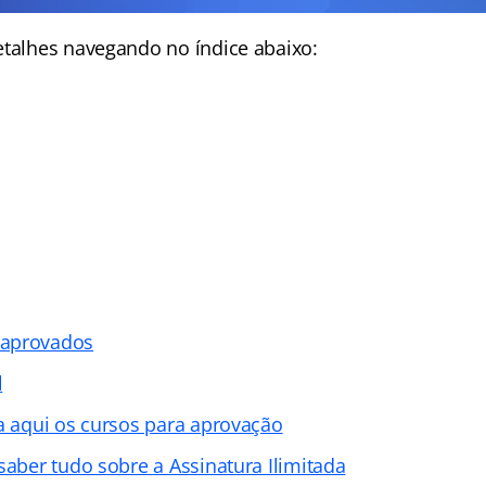
detalhes navegando no
índice abaixo:
 aprovados
l
ja aqui os cursos para aprovação
saber tudo sobre a Assinatura Ilimitada