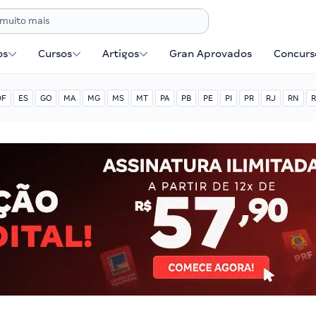
os
Cursos
Artigos
Gran Aprovados
Concurse
DF
ES
GO
MA
MG
MS
MT
PA
PB
PE
PI
PR
RJ
RN
R