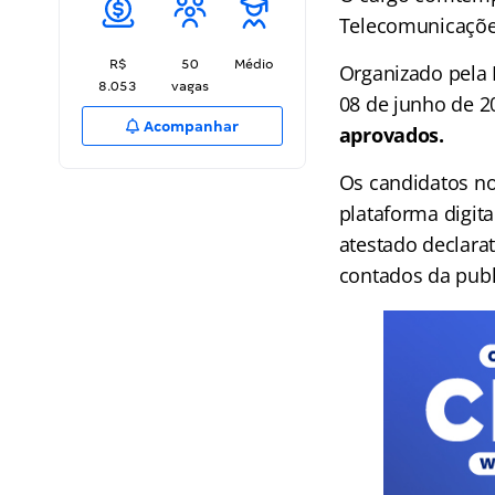
Telecomunicaçõe
R$
50
Médio
Organizado pela 
8.053
vagas
08 de junho de 2
Acompanhar
aprovados.
Os candidatos n
plataforma digit
atestado declarat
contados da publ