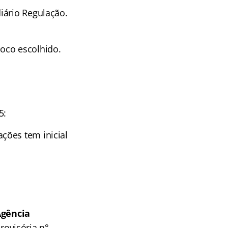
iário Regulação.
oco escolhido.
5:
ções tem inicial
gência
rovisória n°