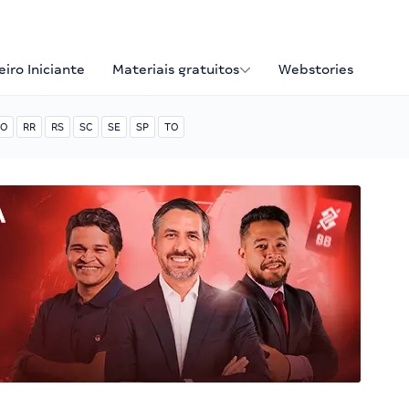
iro Iniciante
Materiais gratuitos
Webstories
O
RR
RS
SC
SE
SP
TO