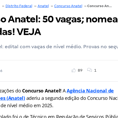
››
Distrito Federal
››
Anatel
››
Concurso Anatel
››
Concurso Anatel: 50 vagas; nomeações divulgadas! VEJA
o Anatel: 50 vagas; nome
das! VEJA
l: edital com vagas de nível médio. Provas no se
89
1
26
izações do
Concurso Anatel!
A
Agência Nacional de
es (Anatel)
aderiu a segunda edição do Concurso Naci
de nível médio em 2025.
ado foi o de Técnico em Regulação de Serviços Públi