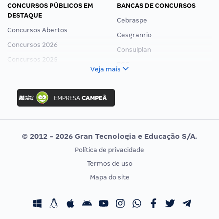
CONCURSOS PÚBLICOS EM
BANCAS DE CONCURSOS
DESTAQUE
Cebraspe
Concursos Abertos
Cesgranrio
Concursos 2026
Consulplan
Concursos 2025
FCC
Veja mais
Concurso Nacional Unificado
FGV
Concurso Ibama
Idecan
Concurso MPU
Selecon
Editais publicados
Uniase
© 2012 - 2026 Gran Tecnologia e Educação S/A.
Vunesp
Política de privacidade
CONCURSOS POR PROFISSÃO
EXAME DE ORDEM
Termos de uso
Concursos Administrativos
OAB
Mapa do site
Concursos Educação
Prova OAB
Concursos Fiscais
Calendário OAB
Concursos Jurídicos
Questões OAB