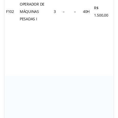
OPERADOR DE
R$
F102
MÁQUINAS
3
–
–
40H
1.500,00
PESADAS I