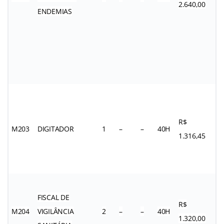
2.640,00
ENDEMIAS
R$
M203
DIGITADOR
1
–
–
40H
1.316,45
FISCAL DE
R$
M204
VIGILÂNCIA
2
–
–
40H
1.320,00