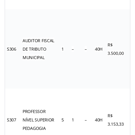
AUDITOR FISCAL
R$
S306
DE TRIBUTO
1
–
–
40H
3.500,00
MUNICIPAL
PROFESSOR
R$
S307
NÍVEL SUPERIOR
5
1
–
40H
3.153,33
PEDAGOGIA