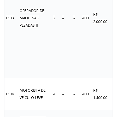
OPERADOR DE
R$
F103
MÁQUINAS
2
–
–
40H
2.000,00
PESADAS II
MOTORISTA DE
R$
F104
4
–
–
40H
VEÍCULO LEVE
1.400,00