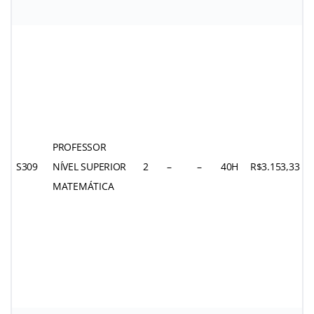
PROFESSOR
S309
NÍVEL SUPERIOR
2
–
–
40H
R$3.153,33
MATEMÁTICA