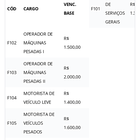
VENC.
DE
R$
CÓD
CARGO
F101
BASE
SERVIÇOS
1.32
GERAIS
OPERADOR DE
R$
F102
MÁQUINAS
1.500,00
PESADAS I
OPERADOR DE
R$
F103
MÁQUINAS
2.000,00
PESADAS II
MOTORISTA DE
R$
F104
VEÍCULO LEVE
1.400,00
MOTORISTA DE
R$
F105
VEÍCULOS
1.600,00
PESADOS