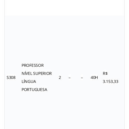
PROFESSOR
NÍVEL SUPERIOR
R$
S308
2
–
–
40H
LÍNGUA
3.153,33
PORTUGUESA