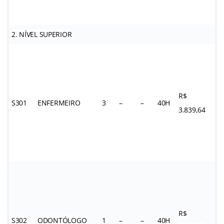
2. NÍVEL SUPERIOR
R$
S301
ENFERMEIRO
3
–
–
40H
3.839,64
R$
S302
ODONTÓLOGO
1
–
–
40H