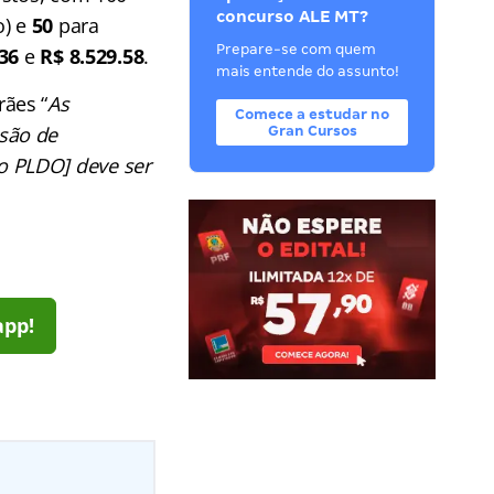
concurso ALE MT?
o) e
50
para
Prepare-se com quem
,36
e
R$ 8.529.58
.
mais entende do assunto!
rães “
As
Comece a estudar no
são de
Gran Cursos
o PLDO] deve ser
app!