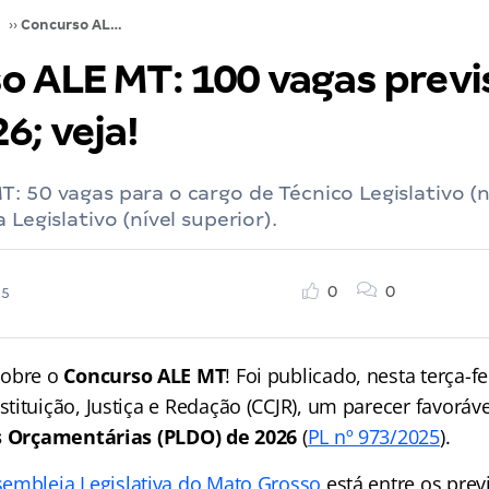
››
Concurso ALE MT: 100 vagas previstas para 2026; veja!
o ALE MT: 100 vagas previ
6; veja!
: 50 vagas para o cargo de Técnico Legislativo (n
 Legislativo (nível superior).
0
0
25
sobre o
Concurso ALE MT
! Foi publicado, nesta terça-fe
tituição, Justiça e Redação (CCJR), um parecer favoráv
es Orçamentárias (PLDO) de 2026
(
PL nº 973/2025
).
sembleia Legislativa do Mato Grosso
está entre os prev