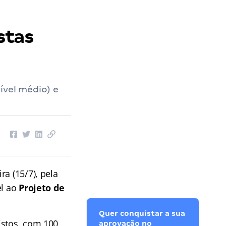
stas
ível médio) e
ira (15/7), pela
el ao
Projeto de
Quer conquistar a sua
istos, com 100
aprovação no