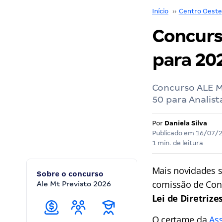
Início
››
Centro Oeste
Concurs
para 202
Concurso ALE MT
50 para Analista
Por
Daniela Silva
Publicado em
16/07/
1 min. de leitura
Mais novidades 
Sobre o concurso
comissão de Cons
Ale Mt Previsto 2026
Lei de Diretriz
O certame da
As