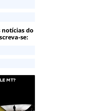
 notícias do
screva-se:
LE MT?