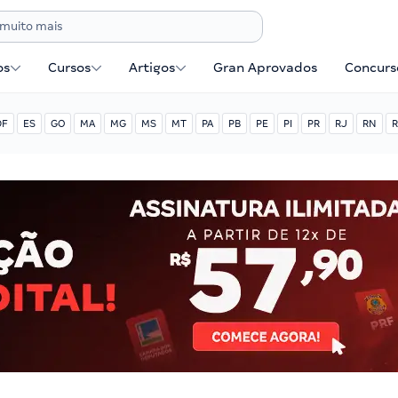
os
Cursos
Artigos
Gran Aprovados
Concurse
DF
ES
GO
MA
MG
MS
MT
PA
PB
PE
PI
PR
RJ
RN
R