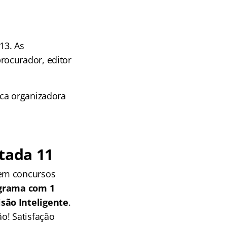
13. As
rocurador, editor
nca organizadora
tada 11
 em concursos
grama com 1
isão Inteligente
.
o! Satisfação