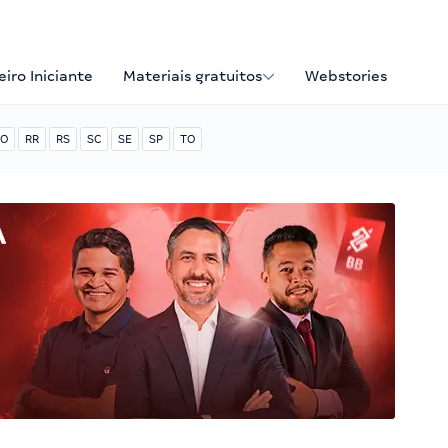
iro Iniciante
Materiais gratuitos
Webstories
O
RR
RS
SC
SE
SP
TO