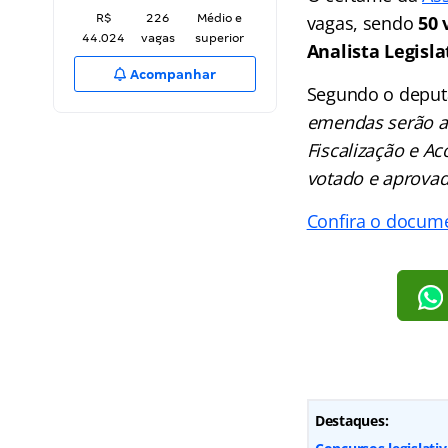
R$
226
Médio e
vagas, sendo
50 
44.024
vagas
superior
Analista Legisla
Acompanhar
Segundo o deput
emendas serão a
Fiscalização e 
votado e aprovad
Confira o docume
Destaques: